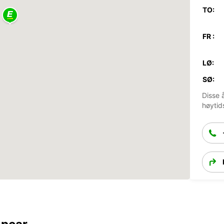
TO:
FR :
LØ:
SØ:
Disse 
høytid