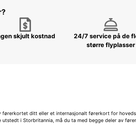
r?
ngen skjult kostnad
24/7 service på de f
større flyplasser
 førerkortet ditt eller et internasjonalt førerkort for hoved
 utstedt i Storbritannia, må du ta med begge deler av fører