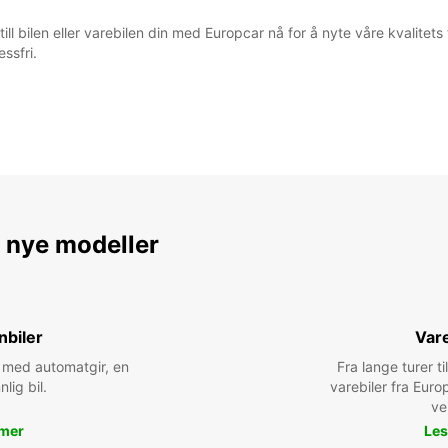
ill bilen eller varebilen din med Europcar nå for å nyte våre kvalitets t
essfri.
e nye modeller
nbiler
Vare
bil med automatgir, en
Fra lange turer til
nlig bil.
varebiler fra Euro
ve
 mer
Les