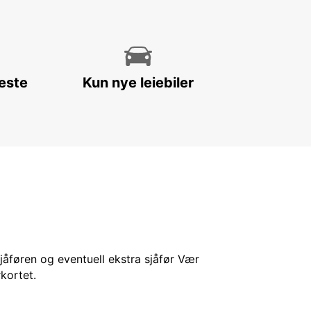
leste
Kun nye leiebiler
sjåføren og eventuell ekstra sjåfør Vær
kortet.