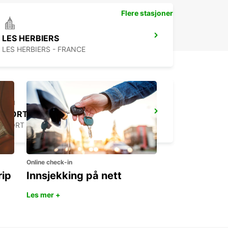
Flere stasjoner
LES HERBIERS
LES HERBIERS - FRANCE
NIORT
NIORT - FRANCE
Online check-in
rip
Innsjekking på nett
Les mer +