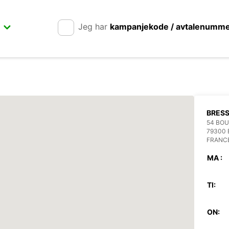
Jeg har
kampanjekode / avtalenumm
BRESS
54 BO
79300 
FRANC
MA :
TI:
ON: