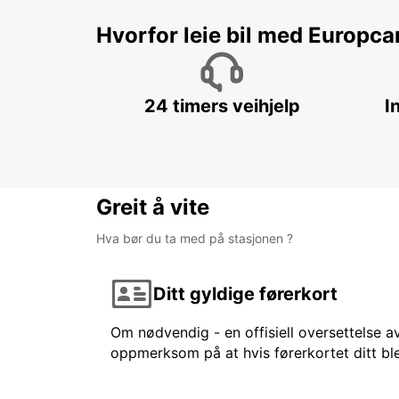
Hvorfor leie bil med Europca
24 timers veihjelp
I
Greit å vite
Hva bør du ta med på stasjonen ?
Ditt gyldige førerkort
Om nødvendig - en offisiell oversettelse av
oppmerksom på at hvis førerkortet ditt ble