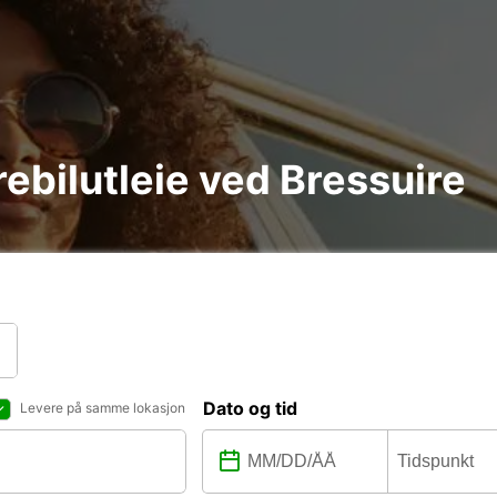
arebilutleie ved Bressuire
Dato og tid
Levere på samme lokasjon