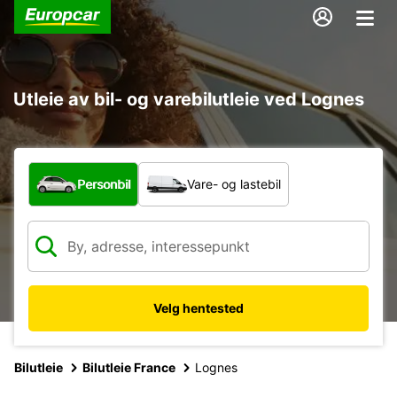
Utleie av bil- og varebilutleie ved Lognes
Hvilken type bil?
Personbil
Vare- og lastebil
Velg hentested
Bilutleie
Bilutleie France
Lognes