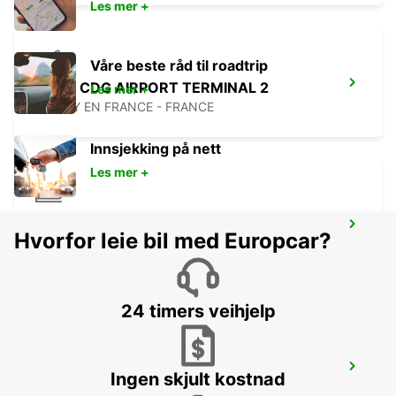
Les mer +
Våre beste råd til roadtrip
PARIS CDG AIRPORT TERMINAL 2
Les mer +
ROISSY EN FRANCE - FRANCE
Innsjekking på nett
Les mer +
PARIS GARE DU NORD RAILWAY
Hvorfor leie bil med Europcar?
STATION
PARIS - FRANCE
24 timers veihjelp
PARIS ORLY AIRPORT
Ingen skjult kostnad
ORLY - FRANCE