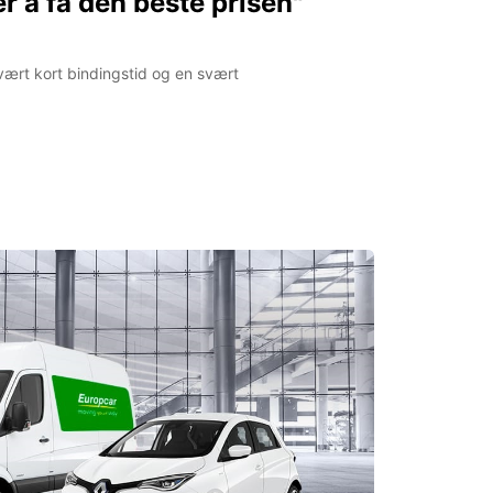
r å få den beste prisen"
svært kort bindingstid og en svært