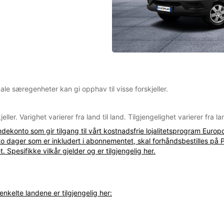
kale særegenheter kan gi opphav til visse forskjeller.
er. Varighet varierer fra land til land. Tilgjengelighet varierer fra lan
konto som gir tilgang til vårt kostnadsfrie lojalitetsprogram Europc
 to dager som er inkludert i abonnementet, skal forhåndsbestilles på 
. Spesifikke vilkår gjelder og er tilgjengelig
her
.
enkelte landene er tilgjengelig her: