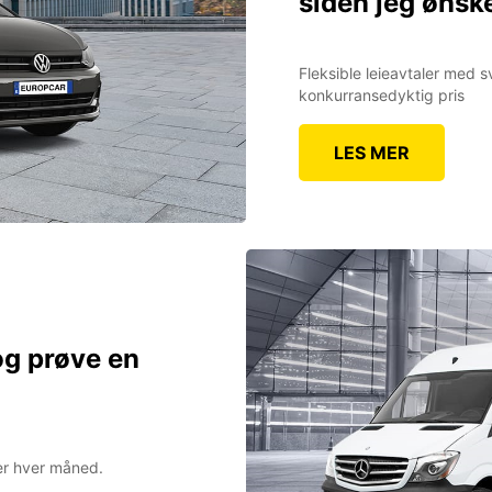
siden jeg ønske
Fleksible leieavtaler med 
konkurransedyktig pris
LES MER
 og prøve en
iler hver måned.