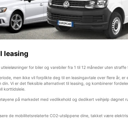
il leasing
utleieløsninger for biler og varebiler fra 1 til 12 måneder uten straffe f
eriode, men ikke vil forplikte deg til en leasingavtale over flere år, er
n din. Vi er det fleksible alternativet til leasing, og kombinerer fo
l korttidsleie.
kjøretøyene på markedet med vedlikehold og dedikert veihjelp døgnet r
usere de mobilitetsrelaterte CO2-utslippene dine, takket være elektri