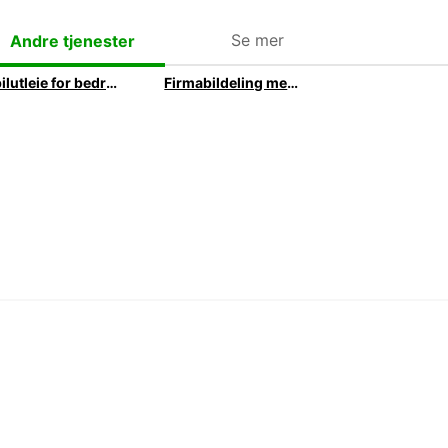
Se mer
Andre tjenester
Elbilutleie for bedrifter
Firmabildeling med Europcar On Demand | Europcar