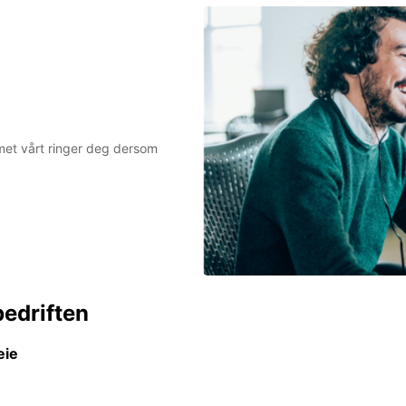
eamet vårt ringer deg dersom
bedriften
eie