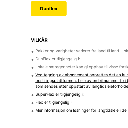
Duoflex
VILKÅR
Pakker og varigheter varierer fra land til land. Lo
DuoFlex er tilgjengelig i:
Lokale særegenheter kan gi opphav til visse forskjell
Ved tegning av abonnement opprettes det en kunde
bestillingsplattformen. Leie av en bil nummer to i
som sendes etter oppstart av langtidsleieforholdet
SuperFlex er tilgjengelig i:
Flex er tilgjengelig i:
Mer informasjon om løsninger for langtidsleie i de 