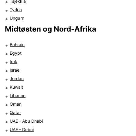
Tsjekkia
Tyrkia
Ungarn
Midtøsten og Nord-Afrika
Bahrain
Egypt
Irak
Israel
Jordan
Kuwait
Libanon
Oman
Qatar
UAE - Abu Dhabi
UAE - Dubai