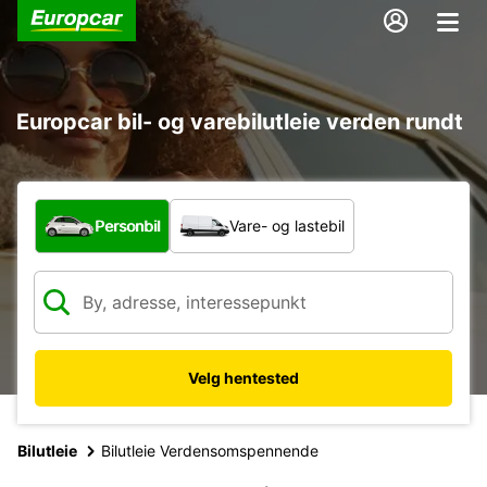
Europcar bil- og varebilutleie verden rundt
Hvilken type bil?
Personbil
Vare- og lastebil
Velg hentested
Bilutleie
Bilutleie Verdensomspennende
17