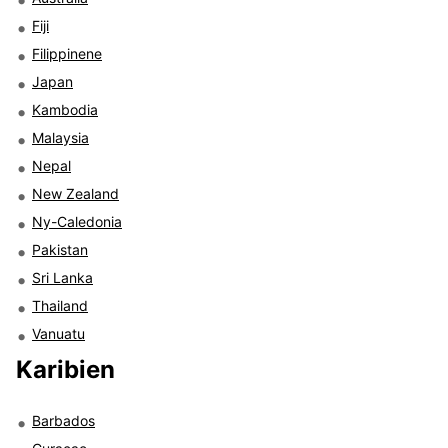
Fiji
Filippinene
Japan
Kambodia
Malaysia
Nepal
New Zealand
Ny-Caledonia
Pakistan
Sri Lanka
Thailand
Vanuatu
Karibien
Barbados