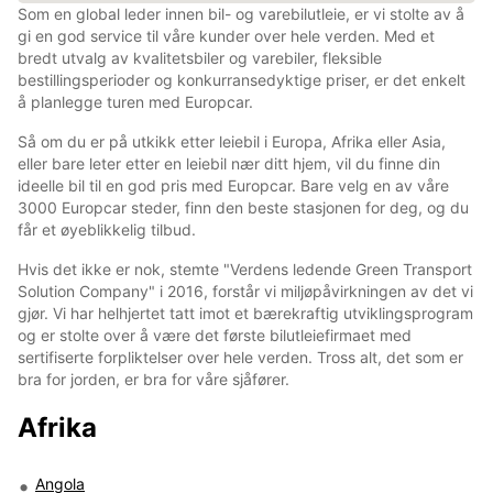
Som en global leder innen bil- og varebilutleie, er vi stolte av å
gi en god service til våre kunder over hele verden. Med et
bredt utvalg av kvalitetsbiler og varebiler, fleksible
bestillingsperioder og konkurransedyktige priser, er det enkelt
å planlegge turen med Europcar.
Så om du er på utkikk etter leiebil i Europa, Afrika eller Asia,
eller bare leter etter en leiebil nær ditt hjem, vil du finne din
ideelle bil til en god pris med Europcar. Bare velg en av våre
3000 Europcar steder, finn den beste stasjonen for deg, og du
får et øyeblikkelig tilbud.
Hvis det ikke er nok, stemte "Verdens ledende Green Transport
Solution Company" i 2016, forstår vi miljøpåvirkningen av det vi
gjør. Vi har helhjertet tatt imot et bærekraftig utviklingsprogram
og er stolte over å være det første bilutleiefirmaet med
sertifiserte forpliktelser over hele verden. Tross alt, det som er
bra for jorden, er bra for våre sjåfører.
Afrika
Angola