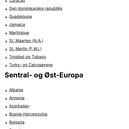
Curacao
Den dominikanske republikk
Guadeloupe
Jamaica
Martinique
St. Maarten (N.A.)
St. Martin (F.W.I.)
Trinidad og Tobago
Turks- og Caicosøyene
Sentral- og Øst-Europa
Albania
Armenia
Azerbaijan
Bosnia-Hercegovina
Bulgaria