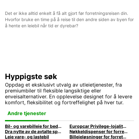
Det er ikke alltid enkelt å få alt gjort før forretningsreisen din.
Hvorfor bruke en time på å reise til den andre siden av byen for
å hente en leiebil når tid er dyrebar?
Hyppigste søk
Oppdag et eksklusivt utvalg av utleietjenester, fra
premiumbiler til fleksible langsiktige eller
enveisalternativer. En opplevelse designet for å levere
komfort, fleksibilitet og fortreffelighet på hver tur.
Andre tjenester
Bil- og varebilleie for bedrifter | Europcar
Europcar Privilege-lojalitetsprogram | Europcar
Dra nytte av de avtalte spesialprisene for din bedrift på bilutleie | Europcar
Nøkkeldispenser for forretningsreisende
Leie vare- og lastebil
Billeieløsninger for forretningsreiser