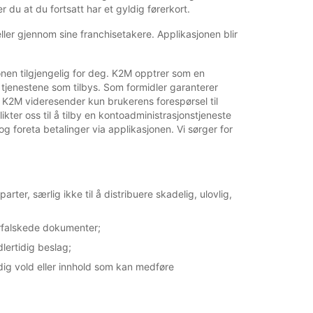
 du at du fortsatt har et gyldig førerkort.
 eller gjennom sine franchisetakere. Applikasjonen blir
onen tilgjengelig for deg. K2M opptrer som en
jenestene som tilbys. Som formidler garanterer
. K2M videresender kun brukerens forespørsel til
ter oss til å tilby en kontoadministrasjonstjeneste
g foreta betalinger via applikasjonen. Vi sørger for
rter, særlig ikke til å distribuere skadelig, ulovlig,
orfalskede dokumenter;
lertidig beslag;
endig vold eller innhold som kan medføre