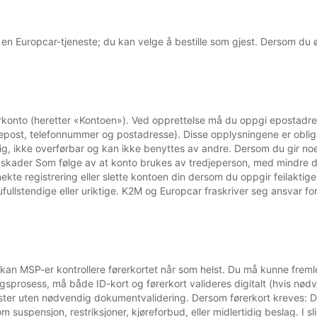
en Europcar-tjeneste; du kan velge å bestille som gjest. Dersom du øn
rkonto (heretter «Kontoen»). Ved opprettelse må du oppgi epostadre
 epost, telefonnummer og postadresse). Disse opplysningene er obligat
nlig, ikke overførbar og kan ikke benyttes av andre. Dersom du gir noe
or skader Som følge av at konto brukes av tredjeperson, med mindre du
nekte registrering eller slette kontoen din dersom du oppgir feilaktige
lstendige eller uriktige. K2M og Europcar fraskriver seg ansvar for ev
, kan MSP-er kontrollere førerkortet når som helst. Du må kunne fremle
lingsprosess, må både ID-kort og førerkort valideres digitalt (hvis nødv
jenester uten nødvendig dokumentvalidering. Dersom førerkort kreves: D
suspensjon, restriksjoner, kjøreforbud, eller midlertidig beslag. I sli