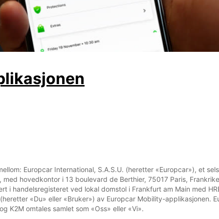
plikasjonen
ellom: Europcar International, S.A.S.U. (heretter «Europcar»), et selsk
med hovedkontor i 13 boulevard de Berthier, 75017 Paris, Frankrike
strert i handelsregisteret ved lokal domstol i Frankfurt am Main me
eretter «Du» eller «Bruker») av Europcar Mobility-applikasjonen. Eu
og K2M omtales samlet som «Oss» eller «Vi».