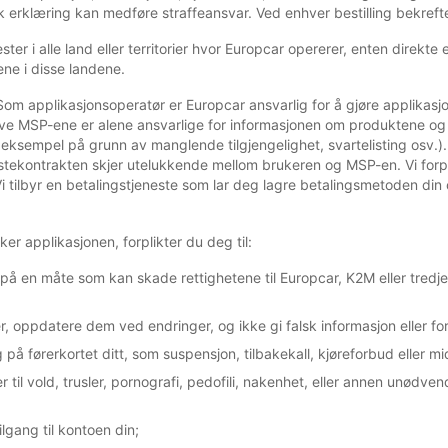
sk erklæring kan medføre straffeansvar. Ved enhver bestilling bekrefter
ster i alle land eller territorier hvor Europcar opererer, enten direkte
ene i disse landene.
om applikasjonsoperatør er Europcar ansvarlig for å gjøre applikasj
e MSP-ene er alene ansvarlige for informasjonen om produktene og t
r eksempel på grunn av manglende tilgjengelighet, svartelisting osv.)
stekontrakten skjer utelukkende mellom brukeren og MSP-en. Vi forplik
 tilbyr en betalingstjeneste som lar deg lagre betalingsmetoden din o
er applikasjonen, forplikter du deg til:
r på en måte som kan skade rettighetene til Europcar, K2M eller tredjepa
r, oppdatere dem ved endringer, og ikke gi falsk informasjon eller f
 førerkortet ditt, som suspensjon, tilbakekall, kjøreforbud eller mid
r til vold, trusler, pornografi, pedofili, nakenhet, eller annen unødv
ilgang til kontoen din;