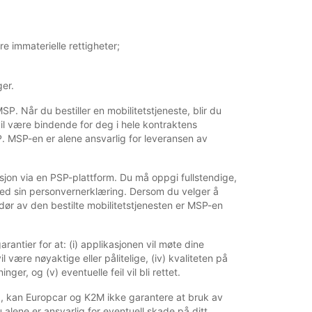
e immaterielle rettigheter;
ger.
P. Når du bestiller en mobilitetstjeneste, blir du
vil være bindende for deg i hele kontraktens
P. MSP-en er alene ansvarlig for leveransen av
asjon via en PSP-plattform. Du må oppgi fullstendige,
 med sin personvernerklæring. Dersom du velger å
dør av den bestilte mobilitetstjenesten er MSP-en
antier for at: (i) applikasjonen vil møte dine
il være nøyaktige eller pålitelige, (iv) kvaliteten på
er, og (v) eventuelle feil vil bli rettet.
ang, kan Europcar og K2M ikke garantere at bruk av
u alene er ansvarlig for eventuell skade på ditt