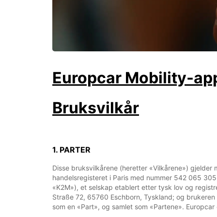
Europcar Mobility-ap
Bruksvilkår
1. PARTER
Disse bruksvilkårene (heretter «Vilkårene») gjelder m
handelsregisteret i Paris med nummer 542 065 305, 
«K2M»), et selskap etablert etter tysk lov og regi
Straße 72, 65760 Eschborn, Tyskland; og brukeren (h
som en «Part», og samlet som «Partene». Europcar 