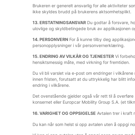
Brukeren er generelt ansvarlig for alle aktiviteter
ikke skyldes brudd på brukerens aktsomhetsplikt.
13. ERSTATNINGSANSVAR
Du godtar å forsvare, ho
ulovlige og skyldbetingede bruk av applikasjonen o
14. PERSONVERN
For å kunne tilby deg applikasjon
personopplysninger i vår personvernerklæring.
15. ENDRING AV VILKÅR OG TJENESTER
Vi forbeho
hensiktsmessig måte, med virkning for fremtiden.
Du vil bli varslet via e-post om endringer i vilkåren
innen fristen, forutsatt at du uttrykkelig har blitt 
endring i vilkårene.
Det ovenstående gjelder også vår rett til å overføre
konsernet eller Europcar Mobility Group S.A. (et tilkn
16. VARIGHET OG OPPSIGELSE
Avtalen trer i kraft
Du kan når som helst si opp avtalen uten å oppgi no