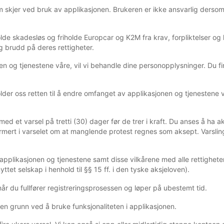
 som skjer ved bruk av applikasjonen. Brukeren er ikke ansvarlig ders
lde skadesløs og friholde Europcar og K2M fra krav, forpliktelser og
g brudd på deres rettigheter.
en og tjenestene våre, vil vi behandle dine personopplysninger. Du 
lder oss retten til å endre omfanget av applikasjonen og tjenestene 
e med et varsel på tretti (30) dager før de trer i kraft. Du anses å h
informert i varselet om at manglende protest regnes som aksept. Varsli
 applikasjonen og tjenestene samt disse vilkårene med alle rettigheter
yttet selskap i henhold til §§ 15 ff. i den tyske aksjeloven).
 når du fullfører registreringsprosessen og løper på ubestemt tid.
en grunn ved å bruke funksjonaliteten i applikasjonen.