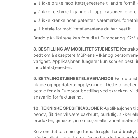
å ikke bruke mobilitetstjenestene til andre formål
å ikke forstyrre tilgangen til applikasjonen, endre 
å ikke krenke noen patenter, varemerker, forretni
å betale for mobilitetstjenestene du har bestilt.
Brudd på vilkårene kan føre til at Europcar og K2M su
8. BESTILLING AV MOBILITETSTJENESTE
Kontrakte
bedt om å akseptere MSP-ens vilkår og personvernerk
varighet. Applikasjonen fungerer kun som en bestill
mobilitetstjenesten.
9. BETALINGSTJENESTELEVERANDØR
Før du besti
riktige og oppdaterte opplysninger. Dette trinnet e
betale for din Europcar-bestilling ved skranken, vi
ansvarlig for fakturering.
10. TEKNISKE SPESIFIKASJONER
Applikasjonen til
behov, (ii) den vil være uavbrutt, punktlig, sikker ell
produkter, tjenester, informasjon eller annet material
Selv om det tas rimelige forholdsregler for å beskyt
trådløs tilkobling er trygg. Du godtar derfor å bruke