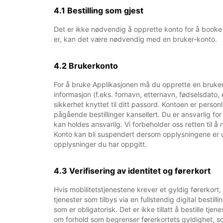
4.1 Bestilling som gjest
Det er ikke nødvendig å opprette konto for å booke 
er, kan det være nødvendig med en bruker-konto.
4.2 Brukerkonto
For å bruke Applikasjonen må du opprette en bruke
informasjon (f.eks. fornavn, etternavn, fødselsdato,
sikkerhet knyttet til ditt passord. Kontoen er perso
pågående bestillinger kansellert. Du er ansvarlig f
kan holdes ansvarlig. Vi forbeholder oss retten til å 
Konto kan bli suspendert dersom opplysningene er uful
opplysninger du har oppgitt.
4.3 Verifisering av identitet og førerkort
Hvis mobilitetstjenestene krever et gyldig førerkort
tjenester som tilbys via en fullstendig digital bestil
som er obligatorisk. Det er ikke tillatt å bestille t
om forhold som begrenser førerkortets gyldighet, som 