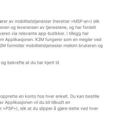
rer av mobilitetstjenester (heretter «MSP-er») slik
jonen og leveransen av tjenestene, og har fordelt
eren via relevante app-butikker. I tillegg har
nnom Applikasjonen. K2M fungerer som en megler ved
 K2M formidler mobilitetstjenester mellom brukeren og
og bekrefte at du har kjent til
e opprette en konto hos hver enkelt. Du kan bestille
v Applikasjonen vil du bli tilbudt en
r «PSP»), slik at du slipper å gjøre dette ved hver