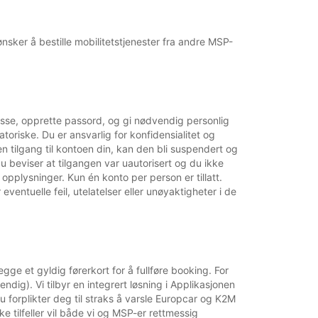
sker å bestille mobilitetstjenester fra andre MSP-
sse, opprette passord, og gi nødvendig personlig
oriske. Du er ansvarlig for konfidensialitet og
n tilgang til kontoen din, kan den bli suspendert og
 beviser at tilgangen var uautorisert og du ikke
 opplysninger. Kun én konto per person er tillatt.
entuelle feil, utelatelser eller unøyaktigheter i de
gge et gyldig førerkort for å fullføre booking. For
endig). Vi tilbyr en integrert løsning i Applikasjonen
u forplikter deg til straks å varsle Europcar og K2M
ke tilfeller vil både vi og MSP-er rettmessig