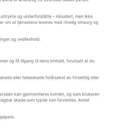
e uttrykte og underforståtte – inkludert, men ikke
ntier om at tjenestene leveres med rimelig omsorg og
inger og vedlikehold.
nen og få tilgang til dens innhold, forutsatt at du
ade eller helseskade forårsaket av forsettlig eller
t avtalen kan gjennomføres korrekt, og som brukeren
rutsigbar skade som typisk kan forventes. Annet
jelpere.