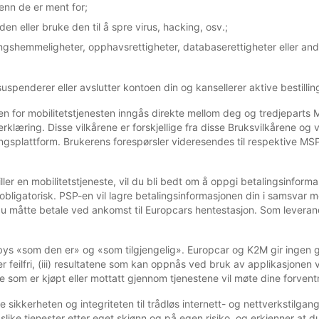
 enn de er ment for;
den eller bruke den til å spre virus, hacking, osv.;
ngshemmeligheter, opphavsrettigheter, databaserettigheter eller andr
spenderer eller avslutter kontoen din og kansellerer aktive bestillin
n for mobilitetstjenesten inngås direkte mellom deg og tredjeparts MS
læring. Disse vilkårene er forskjellige fra disse Bruksvilkårene og 
ingsplattform. Brukerens forespørsler videresendes til respektive MS
ller en mobilitetstjeneste, vil du bli bedt om å oppgi betalingsinform
r obligatorisk. PSP-en vil lagre betalingsinformasjonen din i samsvar
l du måtte betale ved ankomst til Europcars hentestasjon. Som leveran
bys «som den er» og «som tilgjengelig». Europcar og K2M gir ingen gar
er feilfri, (iii) resultatene som kan oppnås ved bruk av applikasjonen v
e som er kjøpt eller mottatt gjennom tjenestene vil møte dine forventning
te sikkerheten og integriteten til trådløs internett- og nettverkstilg
 slike tjenester etter eget skjønn og på egen risiko, og erkjenner at d