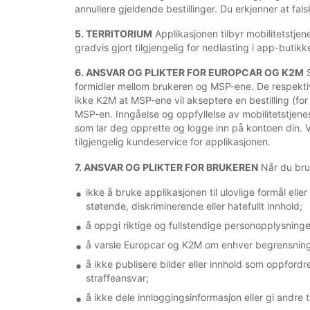
annullere gjeldende bestillinger. Du erkjenner at fal
5. TERRITORIUM
Applikasjonen tilbyr mobilitetstjene
gradvis gjort tilgjengelig for nedlasting i app-butikk
6. ANSVAR OG PLIKTER FOR EUROPCAR OG K2M
S
formidler mellom brukeren og MSP-ene. De respektiv
ikke K2M at MSP-ene vil akseptere en bestilling (fo
MSP-en. Inngåelse og oppfyllelse av mobilitetstjene
som lar deg opprette og logge inn på kontoen din. Vi
tilgjengelig kundeservice for applikasjonen.
7. ANSVAR OG PLIKTER FOR BRUKEREN
Når du bruk
ikke å bruke applikasjonen til ulovlige formål elle
støtende, diskriminerende eller hatefullt innhold;
å oppgi riktige og fullstendige personopplysninge
å varsle Europcar og K2M om enhver begrensning på
å ikke publisere bilder eller innhold som oppfordre
straffeansvar;
å ikke dele innloggingsinformasjon eller gi andre t