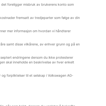
om det foreligger misbruk av brukerens konto som
 kostnader fremsatt av tredjeparter som følge av din
finner mer informasjon om hvordan vi håndterer
våre samt disse vilkårene, av enhver grunn og på en
a akseptert endringene dersom du ikke protesterer
ngen skal inneholde en beskrivelse av hver enkelt
 og forpliktelser til et selskap i Volkswagen AG-