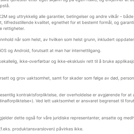
pstå.
 K2M seg uttrykkelig alle garantier, betingelser og andre vilkår – båd
t, tilfredsstillende kvalitet, egnethet for et bestemt formål, og gara
e rettigheter.
nhold når som helst, av hvilken som helst grunn, inkludert oppdater
iOS og Android, forutsatt at man har internettilgang.
kallelig, ikke-overførbar og ikke-eksklusiv rett til å bruke applikasjo
orsett og grov uaktsomhet, samt for skader som følge av død, personsk
esentlig kontraktsforpliktelse, der overholdelse er avgjørende for a
rdinalforpliktelse»). Ved lett uaktsomhet er ansvaret begrenset til fo
 gjelder dette også for våre juridiske representanter, ansatte og medh
f.eks. produktansvarsloven) påvirkes ikke.