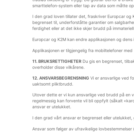
smarttelefon-system eller tap av data som måtte op
I den grad loven tillater det, fraskriver Europcar og
begrenset til, underforståtte garantier om salgbarhe
ferdighet eller at det ikke skjer brudd på immateriell
Europcar og K2M kan endre applikasjonen og dens in
Applikasjonen er tilgjengelig fra mobiltelefoner med 
11. BRUKSRETTIGHETER
Du gis en begrenset, tilbake
overholder disse vilkårene.
12. ANSVARSBEGRENSNING
Vi er ansvarlige ved f
uaktsomt pliktbrudd.
Utover dette er vi kun ansvarlige ved brudd på en v
regelmessig kan forvente vil bli oppfylt (såkalt «ka
ansvar er utelukket.
I den grad vårt ansvar er begrenset eller utelukket,
Ansvar som følger av ufravikelige lovbestemmelser (