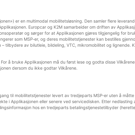
onen») er en multimodal mobilitetsløsning. Den samler flere leverandø
ia Applikasjonen. Europcar og K2M samarbeider om driften av Applikas
soperatør og sørger for at Applikasjonen gjøres tilgjengelig for bruk
ngerer som MSP-er, og deres mobilitetstjenester kan bestilles gje
 – tilbydere av bilutleie, bildeling, VTC, mikromobilitet og lignende.
 For å bruke Applikasjonen må du først lese og godta disse Vilkårene 
jonen dersom du ikke godtar Vilkårene.
gang til mobilitetstjenester levert av tredjeparts MSP-er uten å mått
kte i Applikasjonen eller senere ved servicedisken. Etter nedlasting a
lingsinformasjon hos en tredjeparts betalingstjenestetilbyder (herette