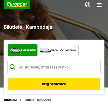
Bilutleie i Kambodsja
Hvilken type bil?
Personbil
Vare- og lastebil
Velg hentested
Bilutleie
Bilutleie Cambodia