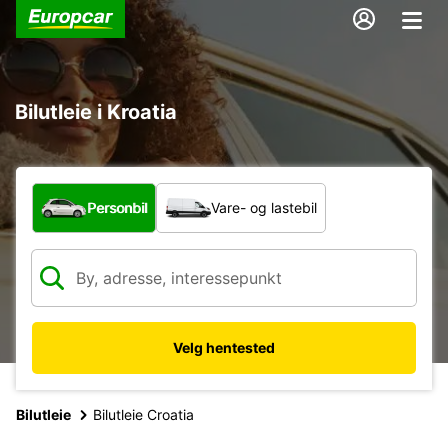
Bilutleie i Kroatia
Hvilken type bil?
Personbil
Vare- og lastebil
Velg hentested
Bilutleie
Bilutleie Croatia