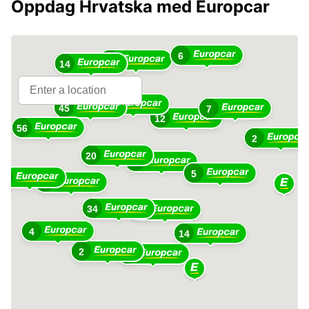
Oppdag Hrvatska med Europcar
6
11
14
9
45
7
12
56
2
20
26
5
8
37
34
23
4
14
2
13