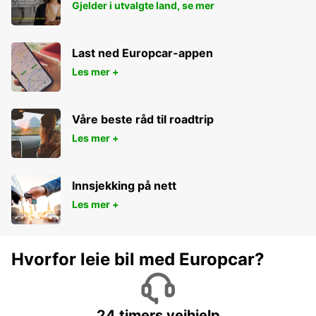
Gjelder i utvalgte land, se mer
Last ned Europcar-appen
Les mer +
Våre beste råd til roadtrip
Les mer +
Innsjekking på nett
Les mer +
Hvorfor leie bil med Europcar?
24 timers veihjelp