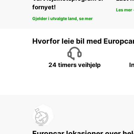
fornyet!
Les mer 
Gjelder i utvalgte land, se mer
Hvorfor leie bil med Europca
24 timers veihjelp
I
Europcar lokasjoner over hel