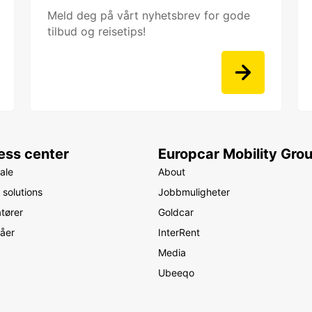
Meld deg på vårt nyhetsbrev for gode
tilbud og reisetips!
ess center
Europcar Mobility Gro
ale
About
 solutions
Jobbmuligheter
tører
Goldcar
råer
InterRent
Media
Ubeeqo