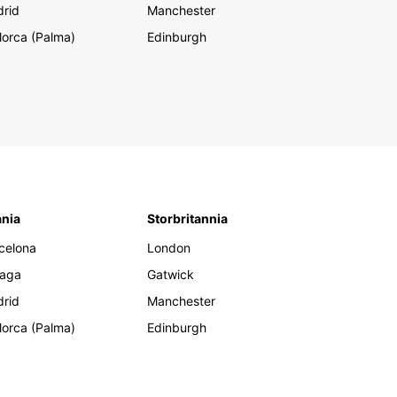
rid
Manchester
lorca (Palma)
Edinburgh
nia
Storbritannia
celona
London
aga
Gatwick
rid
Manchester
lorca (Palma)
Edinburgh