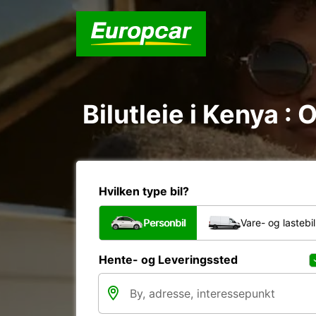
Bilutleie i Kenya :
Hvilken type bil?
Personbil
Vare- og lastebil
Hente- og Leveringssted