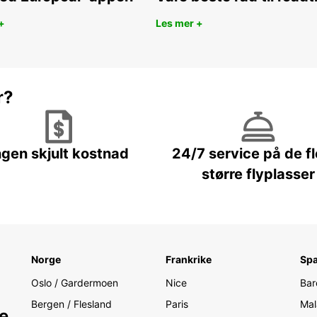
+
Les mer +
r?
ngen skjult kostnad
24/7 service på de f
større flyplasser
Norge
Frankrike
Spa
Oslo / Gardermoen
Nice
Bar
Bergen / Flesland
Paris
Mal
e