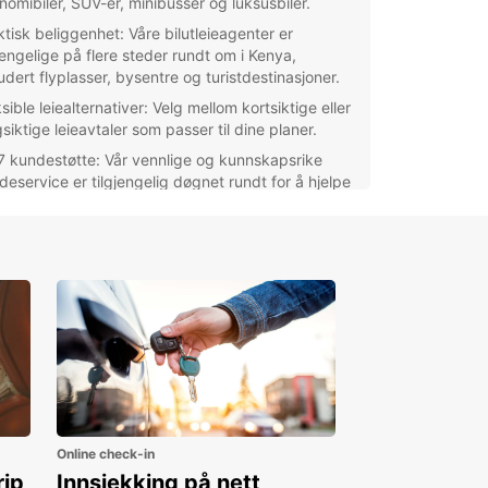
nomibiler, SUV-er, minibusser og luksusbiler.
ktisk beliggenhet: Våre bilutleieagenter er
jengelige på flere steder rundt om i Kenya,
udert flyplasser, bysentre og turistdestinasjoner.
sible leiealternativer: Velg mellom kortsiktige eller
siktige leieavtaler som passer til dine planer.
7 kundestøtte: Vår vennlige og kunnskapsrike
deservice er tilgjengelig døgnet rundt for å hjelpe
 med eventuelle spørsmål eller bekymringer.
du ønsker å utforske Kenyas vakre
alparker, besøke kyststrendene eller utforske
t i Nairobi, har Europcar Kenya den perfekte bilen
g. Lei en bil med Europcar i dag og opplev
en til å utforske Kenya på dine egne vilkår.
Online check-in
rip
Innsjekking på nett