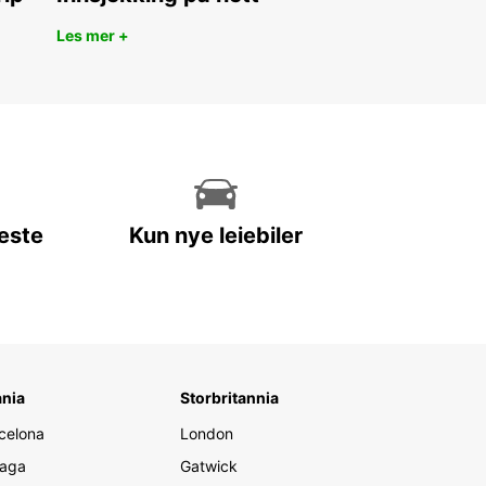
Les mer +
leste
Kun nye leiebiler
nia
Storbritannia
celona
London
aga
Gatwick