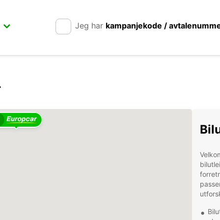
Jeg har
kampanjekode / avtalenumm
r
4
Bil
Velkom
bilutl
forret
passer
utfors
Bilu