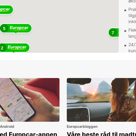
øko
Pra
tilg
inkl
5
Flek
7
lang
24/
2
kun
deg
Enten 
nasjon
bylive
for de
frihet
 Android
Europcarbloggen
ned Europcar-appen
Våre beste råd til roadt