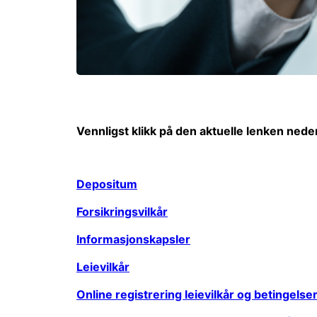
Vennligst klikk på den aktuelle lenken nede
Depositum
Forsikringsvilkår
Informasjonskapsler
Leievilkår
Online registrering leievilkår og betingelser