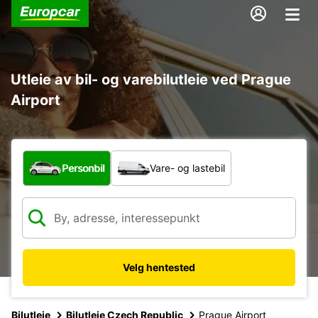
Utleie av bil- og varebilutleie ved Prague
Airport
Hvilken type bil?
Personbil
Vare- og lastebil
Velg hentested
Bilutleie
Bilutleie Czech Republic
Prague Airport