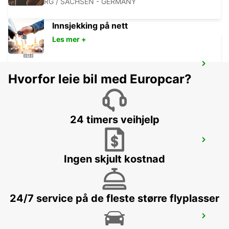
FREIBERG / SACHSEN - GERMANY
Innsjekking på nett
Les mer +
DRESDEN KLOTZSCHE SERVICE POINT
Hvorfor leie bil med Europcar?
DRESDEN - GERMANY
24 timers veihjelp
DRESDEN AIRPORT
DRESDEN - GERMANY
Ingen skjult kostnad
24/7 service på de fleste større flyplasser
BAUTZEN