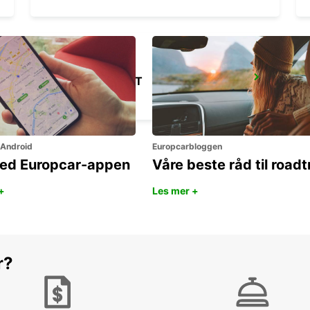
KIRUNA AIRPORT
KIRUNA - SWEDEN
 Android
Europcarbloggen
ned Europcar-appen
Våre beste råd til roadt
+
Les mer +
r?