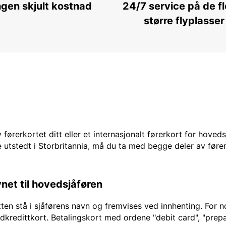
ngen skjult kostnad
24/7 service på de f
større flyplasser
 førerkortet ditt eller et internasjonalt førerkort for hoved
 utstedt i Storbritannia, må du ta med begge deler av fører
vnet til hovedsjåføren
en stå i sjåførens navn og fremvises ved innhenting. For no
edkredittkort. Betalingskort med ordene "debit card", "prepai