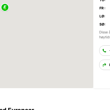
FR :
LØ:
SØ:
Disse 
høytid