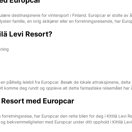
med Europcar
ære destinasjonene for vintersport i Finland. Europcar er stolte av å t
ysten familie, en ivrig skikjører eller en forretningsreisende, har Eur
ilä Levi Resort?
dning
en pålitelig leiebil fra Europcar. Besøk de lokale attraksjonene, delta
t komme deg rundt og oppleve alt dette fantastiske reisemålet har å 
evi Resort med Europcar
n forretningsreise, har Europcar den rette bilen for deg i Kittilä Levi R
eten og bekvemmeligheten med Europcar under ditt opphold i Kittilä Le