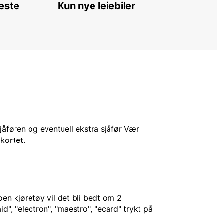
leste
Kun nye leiebiler
sjåføren og eventuell ekstra sjåfør Vær
kortet.
en kjøretøy vil det bli bedt om 2
d", "electron", "maestro", "ecard" trykt på