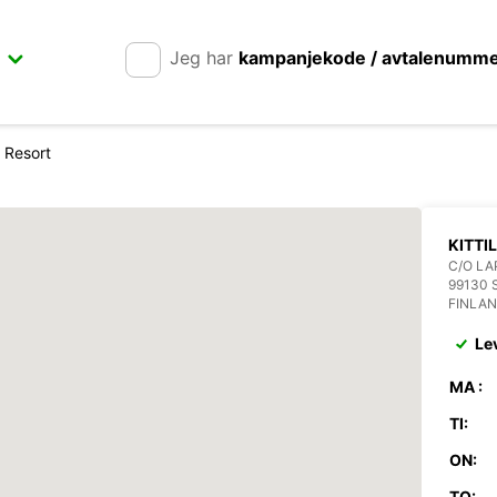
Jeg har
kampanjekode / avtalenumm
i Resort
KITTI
C/O LA
99130 
FINLA
Le
MA :
TI:
ON:
TO: