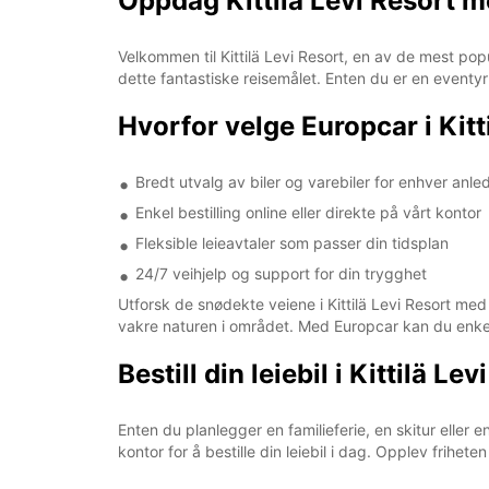
Oppdag Kittilä Levi Resort 
Velkommen til Kittilä Levi Resort, en av de mest popul
dette fantastiske reisemålet. Enten du er en eventyrl
Hvorfor velge Europcar i Kitt
Bredt utvalg av biler og varebiler for enhver anle
Enkel bestilling online eller direkte på vårt kontor
Fleksible leieavtaler som passer din tidsplan
24/7 veihjelp og support for din trygghet
Utforsk de snødekte veiene i Kittilä Levi Resort med 
vakre naturen i området. Med Europcar kan du enkel
Bestill din leiebil i Kittilä L
Enten du planlegger en familieferie, en skitur eller e
kontor for å bestille din leiebil i dag. Opplev frih