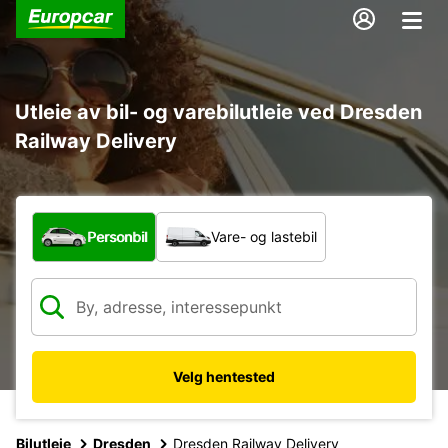
Utleie av bil- og varebilutleie ved Dresden
Railway Delivery
Hvilken type bil?
Personbil
Vare- og lastebil
Velg hentested
Bilutleie
Dresden
Dresden Railway Delivery