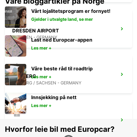
Våre bloggartikler på Norge
Vårt lojalitetsprogram er fornyet!
Gjelder i utvalgte land, se mer
DRESDEN AIRPORT
DRESDEN - GERMANY
Last ned Europcar-appen
Les mer +
Våre beste råd til roadtrip
FREIBERG
Les mer +
FREIBERG / SACHSEN - GERMANY
Innsjekking på nett
Les mer +
BAUTZEN
Hvorfor leie bil med Europcar?
BAUTZEN - GERMANY