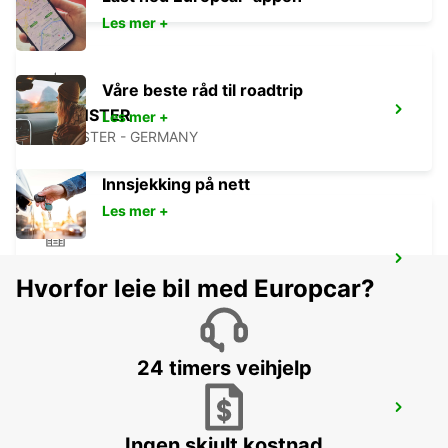
Les mer +
Våre beste råd til roadtrip
MUENSTER
Les mer +
MUENSTER - GERMANY
Innsjekking på nett
Les mer +
BERGKAMEN
Hvorfor leie bil med Europcar?
BERGKAMEN - GERMANY
24 timers veihjelp
MINDEN
MINDEN - GERMANY
Ingen skjult kostnad