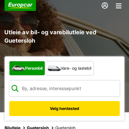
Utleie av bil- og varebilutleie ved
Guetersloh
Hvilken type bil?
Personbil
Vare- og lastebil
Velg hentested
Bilutleie
Guetersloh
Guetersloh