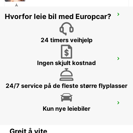
Hvorfor leie bil med Europcar?
KUSADASI
AYDIN - TURKEY
24 timers veihjelp
MYKONOS PORT MEET AND GREET
Ingen skjult kostnad
MYKONOS - GREECE
24/7 service på de fleste større flyplasser
MYKONOS AIRPORT
Kun nye leiebiler
MYKONOS - GREECE
Greit å vite