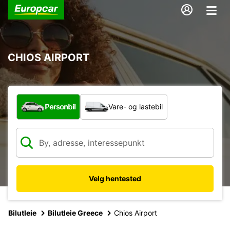
CHIOS AIRPORT
Hvilken type bil?
Personbil
Vare- og lastebil
Velg hentested
Bilutleie
Bilutleie Greece
Chios Airport