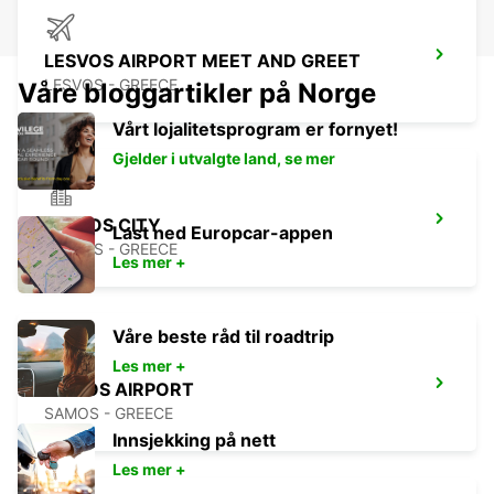
LESVOS AIRPORT MEET AND GREET
LESVOS - GREECE
Våre bloggartikler på Norge
Vårt lojalitetsprogram er fornyet!
Gjelder i utvalgte land, se mer
LESVOS CITY
Last ned Europcar-appen
LESVOS - GREECE
Les mer +
Våre beste råd til roadtrip
Les mer +
SAMOS AIRPORT
SAMOS - GREECE
Innsjekking på nett
Les mer +