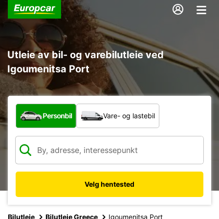
Utleie av bil- og varebilutleie ved
Igoumenitsa Port
Hvilken type bil?
Personbil
Vare- og lastebil
Velg hentested
Bilutleie
Bilutleie Greece
Igoumenitsa Port