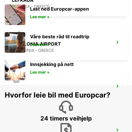
LEFKADA
LEFKADA - GREECE
Last ned Europcar-appen
Les mer +
Våre beste råd til roadtrip
KEFALONIA AIRPORT
Les mer +
KEFALONIA - GREECE
Innsjekking på nett
Les mer +
OHRID METROPOL LAKE RESORT
Hvorfor leie bil med Europcar?
OHRID - MACEDONIA
24 timers veihjelp
PATRA AIRPORT ARAXOS