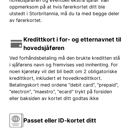
hovedsjåføren og eventuell ekstra sjåfør Vær
oppmerksom på at hvis førerkortet ditt ble
utstedt i Storbritannia, må du ta med begge deler
av førerkortet.
Kredittkort i for- og etternavnet til
hovedsjåføren
Ved forhåndsbetaling må den brukte kreditten stå
i sjåførens navn og fremvises ved innhenting. For
noen kjøretøy vil det bli bedt om 2 obligatoriske
kredittkort, inkludert et hovedkredittkort.
Betalingskort med ordene "debit card", "prepaid",
"electron", "maestro", "ecard" trykt på forsiden
eller baksiden av kortet ditt godtas ikke
Passet eller ID-kortet ditt