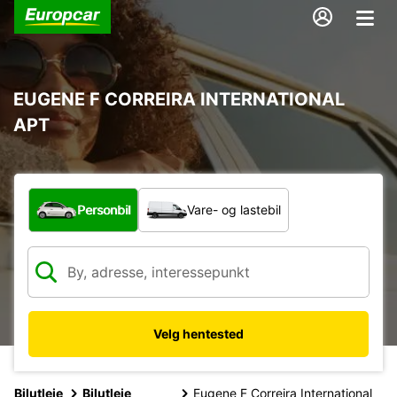
EUGENE F CORREIRA INTERNATIONAL
APT
Hvilken type bil?
Personbil
Vare- og lastebil
Velg hentested
Bilutleie
Bilutleie
Eugene F Correira International