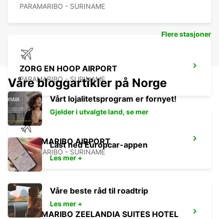
PARAMARIBO - SURINAME
Flere stasjoner
ZORG EN HOOP AIRPORT
PARAMARIBO - SURINAME
Våre bloggartikler på Norge
Vårt lojalitetsprogram er fornyet!
Gjelder i utvalgte land, se mer
PARAMARIBO AIRPORT
Last ned Europcar-appen
PARAMARIBO - SURINAME
Les mer +
Våre beste råd til roadtrip
Les mer +
PARAMARIBO ZEELANDIA SUITES HOTEL