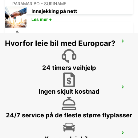
PARAMARIBO - SURINAME
Innsjekking på nett
Les mer +
Hvorfor leie bil med Europcar?
HOTEL ROYAL TORARICA
PARAMARIBO - SURINAME
24 timers veihjelp
SAN FERNANDO CITY
Ingen skjult kostnad
SAN FERNANDO - TRINIDAD AND TOBAGO
24/7 service på de fleste større flyplasser
PIARCO INTERNATIONAL AIRPORT