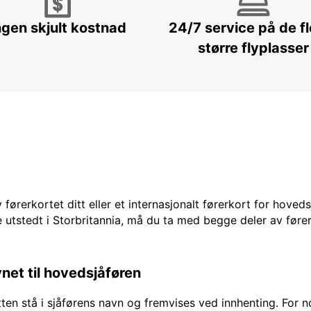
ngen skjult kostnad
24/7 service på de f
større flyplasser
 førerkortet ditt eller et internasjonalt førerkort for hoved
 utstedt i Storbritannia, må du ta med begge deler av fører
vnet til hovedsjåføren
en stå i sjåførens navn og fremvises ved innhenting. For no