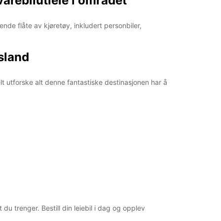
varebilutleie i området
nde flåte av kjøretøy, inkludert personbiler,
Island
lt utforske alt denne fantastiske destinasjonen har å
 du trenger. Bestill din leiebil i dag og opplev