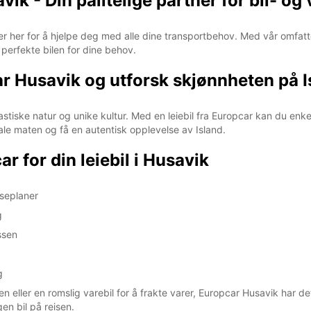
k - Din pålitelige partner for bil- og 
 er her for å hjelpe deg med alle dine transportbehov. Med vår omfatte
perfekte bilen for dine behov.
car Husavik og utforsk skjønnheten på 
astiske natur og unike kultur. Med en leiebil fra Europcar kan du enke
ale maten og få en autentisk opplevelse av Island.
r for din leiebil i Husavik
eiseplaner
g
ssen
g
n eller en romslig varebil for å frakte varer, Europcar Husavik har det
en bil på reisen.