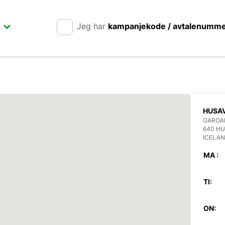
Jeg har
kampanjekode / avtalenumm
HUSA
GAROA
640 HU
ICELA
MA :
TI:
ON: