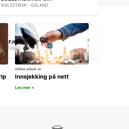
EGILSSTADIR - ICELAND
ISAFJORDUR
ISAFJORDUR - ICELAND
Online check-in
rip
Innsjekking på nett
Les mer +