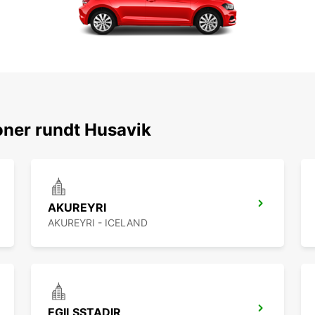
oner rundt Husavik
AKUREYRI
AKUREYRI - ICELAND
EGILSSTADIR