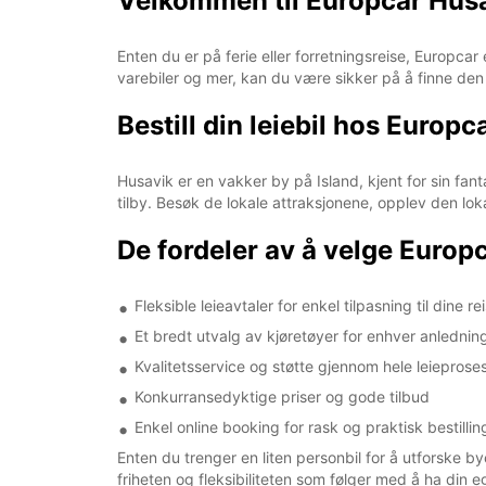
Velkommen til Europcar Husavi
Enten du er på ferie eller forretningsreise, Europcar
varebiler og mer, kan du være sikker på å finne den 
Bestill din leiebil hos Europ
Husavik er en vakker by på Island, kjent for sin fant
tilby. Besøk de lokale attraksjonene, opplev den lok
De fordeler av å velge Europca
Fleksible leieavtaler for enkel tilpasning til dine r
Et bredt utvalg av kjøretøyer for enhver anlednin
Kvalitetsservice og støtte gjennom hele leieprose
Konkurransedyktige priser og gode tilbud
Enkel online booking for rask og praktisk bestillin
Enten du trenger en liten personbil for å utforske bye
friheten og fleksibiliteten som følger med å ha din eg