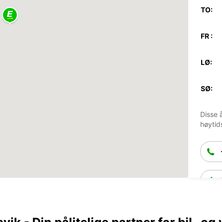
TO:
FR :
LØ:
SØ:
Disse 
høytid