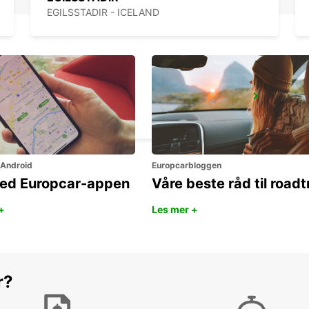
EGILSSTADIR - ICELAND
HOFN
HOFN - ICELAND
 Android
Europcarbloggen
ned Europcar-appen
Våre beste råd til roadt
+
Les mer +
r?