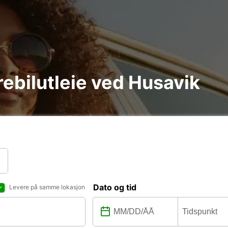
arebilutleie ved Husavik
Dato og tid
Levere på samme lokasjon