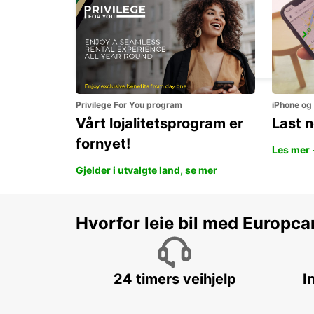
AKUREYRI
AKUREYRI - ICELAND
Privilege For You program
iPhone og
Vårt lojalitetsprogram er
Last 
fornyet!
Les mer 
Gjelder i utvalgte land, se mer
Hvorfor leie bil med Europca
24 timers veihjelp
I