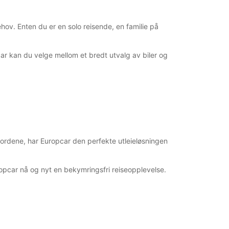
åpningstidene kan variere på grunn av offentlige
sdager.
ehov. Enten du er en solo reisende, en familie på
+354 (0) 4616000
ar kan du velge mellom et bredt utvalg av biler og
Reiserute
 fjordene, har Europcar den perfekte utleieløsningen
Europcar nå og nyt en bekymringsfri reiseopplevelse.