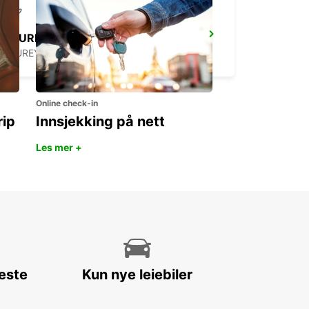
AKUREYRI AIRPORT
AKUREYRI - ICELAND
Online check-in
rip
Innsjekking på nett
Les mer +
leste
Kun nye leiebiler