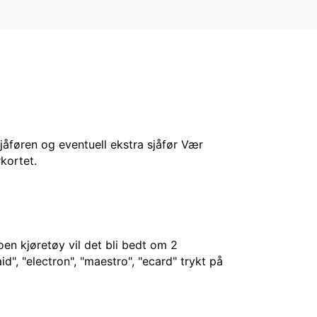
sjåføren og eventuell ekstra sjåfør Vær
kortet.
en kjøretøy vil det bli bedt om 2
d", "electron", "maestro", "ecard" trykt på