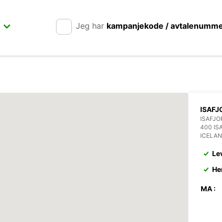
Jeg har
kampanjekode / avtalenumm
ISAFJ
ISAFJO
400 IS
ICELA
Le
He
MA :