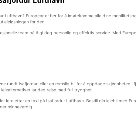
Isafjordur Lufthavn
Disse 
høytid
ordur Lufthavn? Europcar er her for å imøtekomme alle dine mobilitetsb
 utleieløsningen for deg.
fesjonelle team på å gi deg personlig og effektiv service. Med Europc
ne rundt Isafjordur, eller en romslig bil for å oppdage skjønnheten i
leiealternativer lar deg reise med full trygghet.
ler lete etter en taxi på Isafjordur Lufthavn. Bestill din leiebil med 
a mer minneverdig.