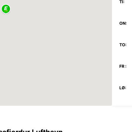
TI:
ON:
TO:
FR :
LØ:
SØ:
*Med e