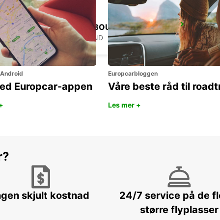
AKUREYRI HARBOUR
AKUREYRI - ICELAND
 Android
Europcarbloggen
ned Europcar-appen
Våre beste råd til roadt
+
Les mer +
r?
ngen skjult kostnad
24/7 service på de f
større flyplasser