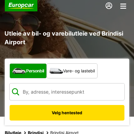
Utleie av bil- og varebilutleie ved Brindisi
Airport
Hvilken type bil?
Personbil
Vare- og lastebil
Velg hentested
Bilutleie
Brindisi
Brindisi Airport