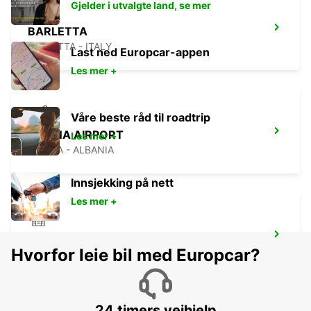
Gjelder i utvalgte land, se mer
BARLETTA
BARLETTA - ITALY
Last ned Europcar-appen
Les mer +
Våre beste råd til roadtrip
TIRANA AIRPORT
Les mer +
TIRANA - ALBANIA
Innsjekking på nett
Les mer +
TIRANA
Hvorfor leie bil med Europcar?
TIRANA - ALBANIA
24 timers veihjelp