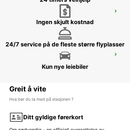
CORFU CITY
CORFU - GREECE
Ingen skjult kostnad
24/7 service på de fleste større flyplasser
CORFU AIRPORT
CORFU - GREECE
Kun nye leiebiler
Greit å vite
Hva bør du ta med på stasjonen ?
Ditt gyldige førerkort
Om nødvendig - en offisiell oversettelse av