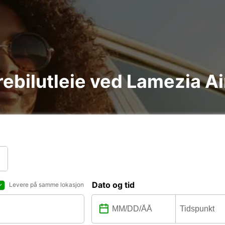
arebilutleie ved Lamezia A
Dato og tid
Levere på samme lokasjon