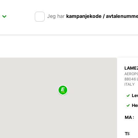
Jeg har
kampanjekode / avtalenumm
LAMEZ
AEROPO
88046 
ITALY
Le
He
MA :
TI: