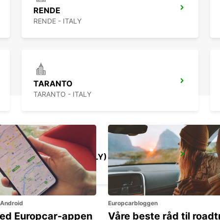
RENDE
RENDE - ITALY
TARANTO
TARANTO - ITALY
SIRACUSA (SICILY)
SIRACUSA - ITALY
 Android
Europcarbloggen
ned Europcar-appen
Våre beste råd til roadt