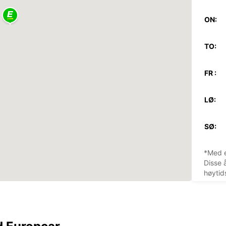
ON:
TO:
FR :
LØ:
SØ:
*Med e
Disse 
høytid