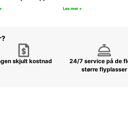
+
Les mer +
r?
ngen skjult kostnad
24/7 service på de f
større flyplasser