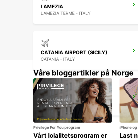
LAMEZIA
LAMEZIA TERME - ITALY
CATANIA AIRPORT (SICILY)
CATANIA - ITALY
Våre bloggartikler på Norge
CEFALÙ (SICILY)
CEFALÙ - ITALY
Privilege For You program
iPhone og
Vårt lojalitetsprogram er
Last 