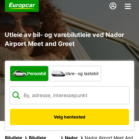
Utleie av bil- og varebilutleie ved Nador
Airport Meet and Greet
Hvilken type bil?
Personbil
Vare- og lastebil
Velg hentested
Bilutleie
Bilutleie
Nador
Nador Airport Meet And