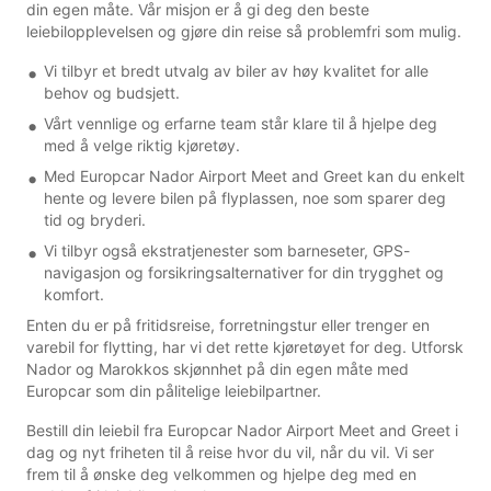
din egen måte. Vår misjon er å gi deg den beste
leiebilopplevelsen og gjøre din reise så problemfri som mulig.
Vi tilbyr et bredt utvalg av biler av høy kvalitet for alle
behov og budsjett.
Vårt vennlige og erfarne team står klare til å hjelpe deg
med å velge riktig kjøretøy.
Med Europcar Nador Airport Meet and Greet kan du enkelt
hente og levere bilen på flyplassen, noe som sparer deg
tid og bryderi.
Vi tilbyr også ekstratjenester som barneseter, GPS-
navigasjon og forsikringsalternativer for din trygghet og
komfort.
Enten du er på fritidsreise, forretningstur eller trenger en
varebil for flytting, har vi det rette kjøretøyet for deg. Utforsk
Nador og Marokkos skjønnhet på din egen måte med
Europcar som din pålitelige leiebilpartner.
Bestill din leiebil fra Europcar Nador Airport Meet and Greet i
dag og nyt friheten til å reise hvor du vil, når du vil. Vi ser
frem til å ønske deg velkommen og hjelpe deg med en