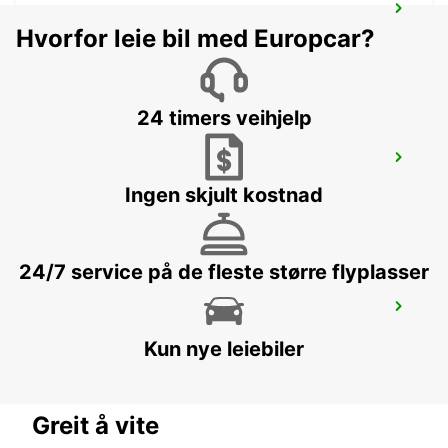
NERJA
Hvorfor leie bil med Europcar?
NERJA - SPAIN
24 timers veihjelp
TORREMOLINOS
TORREMOLINOS - SPAIN
Ingen skjult kostnad
24/7 service på de fleste større flyplasser
MALAGA MAIN STATION
MALAGA - SPAIN
Kun nye leiebiler
Greit å vite