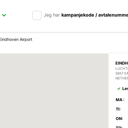
Jeg har
kampanjekode / avtalenumm
Eindhoven Airport
EINDH
LUCHT
5657 E
NETHE
Le
MA :
TI:
ON:
TO: