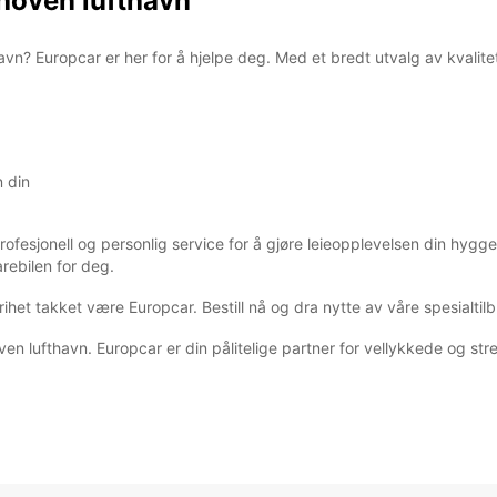
dhoven lufthavn
havn? Europcar er her for å hjelpe deg. Med et bredt utvalg av kvalitets
n din
ofesjonell og personlig service for å gjøre leieopplevelsen din hyggel
arebilen for deg.
t takket være Europcar. Bestill nå og dra nytte av våre spesialtilbu
oven lufthavn. Europcar er din pålitelige partner for vellykkede og stres