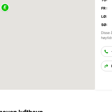
FR :
LØ:
SØ:
Disse 
høytid