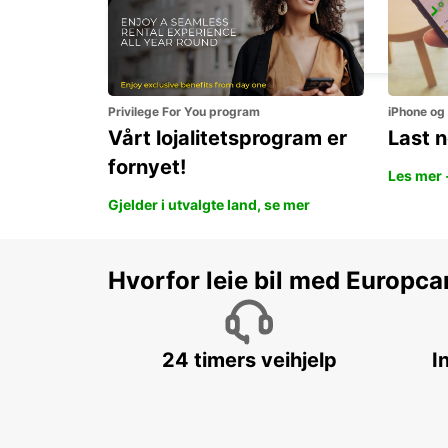
WESEL
WESEL - GERMANY
Privilege For You program
iPhone og
Vårt lojalitetsprogram er
Last 
fornyet!
Les mer 
Gjelder i utvalgte land, se mer
Hvorfor leie bil med Europca
24 timers veihjelp
I