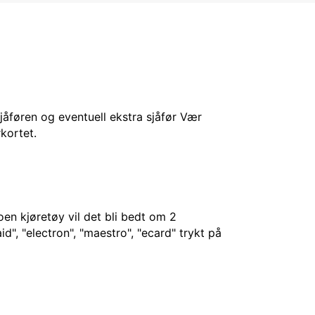
sjåføren og eventuell ekstra sjåfør Vær
kortet.
en kjøretøy vil det bli bedt om 2
d", "electron", "maestro", "ecard" trykt på