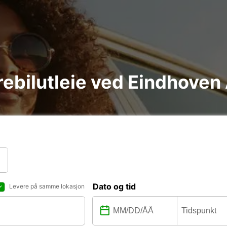
arebilutleie ved Eindhoven
Dato og tid
Levere på samme lokasjon