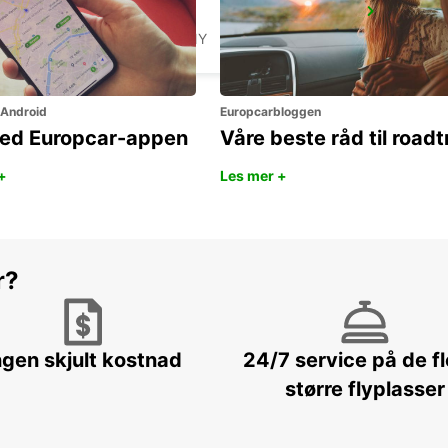
AACHEN
AACHEN - GERMANY
 Android
Europcarbloggen
ned Europcar-appen
Våre beste råd til roadt
+
Les mer +
r?
ngen skjult kostnad
24/7 service på de f
større flyplasser