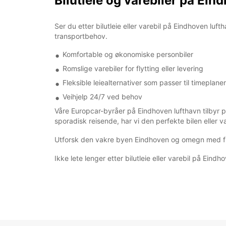
Bilutleie og varebiler på Ein
Ser du etter bilutleie eller varebil på Eindhoven luft
transportbehov.
Komfortable og økonomiske personbiler
Romslige varebiler for flytting eller levering
Fleksible leiealternativer som passer til timeplane
Veihjelp 24/7 ved behov
Våre Europcar-byråer på Eindhoven lufthavn tilbyr pr
sporadisk reisende, har vi den perfekte bilen eller v
Utforsk den vakre byen Eindhoven og omegn med frihe
Ikke lete lenger etter bilutleie eller varebil på Eindh