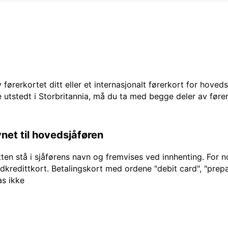
 førerkortet ditt eller et internasjonalt førerkort for hoved
 utstedt i Storbritannia, må du ta med begge deler av fører
vnet til hovedsjåføren
en stå i sjåførens navn og fremvises ved innhenting. For no
edkredittkort. Betalingskort med ordene "debit card", "prepai
as ikke