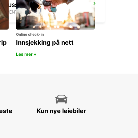
BRUSSELS ZAVENTEM CITY
ZAVENTEM - BELGIUM
Online check-in
rip
Innsjekking på nett
Les mer +
leste
Kun nye leiebiler