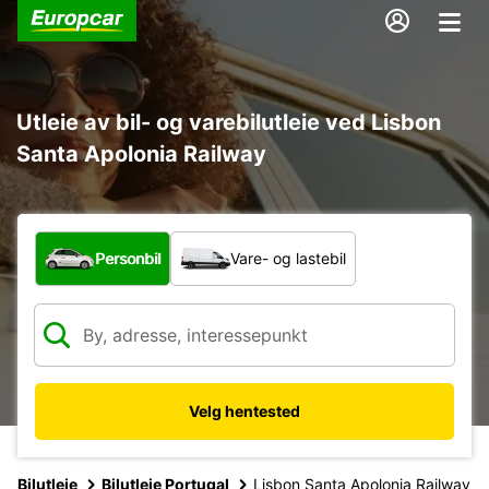
Utleie av bil- og varebilutleie ved Lisbon
Santa Apolonia Railway
Hvilken type bil?
Personbil
Vare- og lastebil
Velg hentested
Bilutleie
Bilutleie Portugal
Lisbon Santa Apolonia Railway