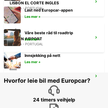
LISBON EL CORTE INGLES
LISBOA - PORTUGAL
Last ned Europcar-appen
Les mer +
Våre beste råd til roadtrip
LISBON AIRPORT
Les mer +
LISBOA - PORTUGAL
Innsjekking på nett
Les mer +
LISBON GARE DO ORIENTE MAIN
Hvorfor leie bil med Europcar?
STATION
LISBOA - PORTUGAL
24 timers veihjelp