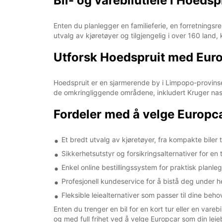
Bil- og varebilutleie i Hoeds
Enten du planlegger en familieferie, en forretningsre
utvalg av kjøretøyer og tilgjengelig i over 160 land, 
Utforsk Hoedspruit med Eur
Hoedspruit er en sjarmerende by i Limpopo-provinsen,
de omkringliggende områdene, inkludert Kruger nasj
Fordeler med å velge Europca
Et bredt utvalg av kjøretøyer, fra kompakte biler t
Sikkerhetsutstyr og forsikringsalternativer for en
Enkel online bestillingssystem for praktisk planle
Profesjonell kundeservice for å bistå deg under h
Fleksible leiealternativer som passer til dine beh
Enten du trenger en bil for en kort tur eller en vare
og med full frihet ved å velge Europcar som din leieb