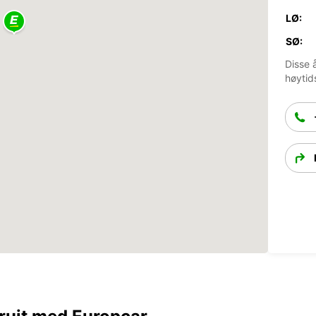
LØ:
SØ:
Disse 
høytid