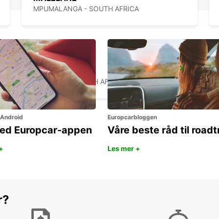
MPUMALANGA - SOUTH AFRICA
MAKHADO
MAKHADO - SOUTH AFRICA
 Android
Europcarbloggen
ned Europcar-appen
Våre beste råd til roadt
+
Les mer +
r?