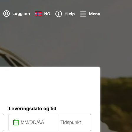
Logg inn
NO
Hjelp
Meny
t
Leveringsdato og tid