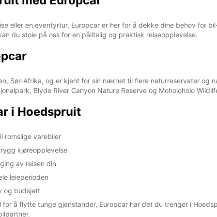
pruit med Europcar
ise eller en eventyrtur, Europcar er her for å dekke dine behov for bi
kan du stole på oss for en pålitelig og praktisk reiseopplevelse.
opcar
 Sør-Afrika, og er kjent for sin nærhet til flere naturreservater og
onalpark, Blyde River Canyon Nature Reserve og Moholoholo Wildlife
r i Hoedspruit
il romslige varebiler
 trygg kjøreopplevelse
gging av reisen din
ele leieperioden
ov og budsjett
bil for å flytte tunge gjenstander, Europcar har det du trenger i Hoed
ilpartner.