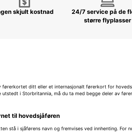
ngen skjult kostnad
24/7 service på de f
større flyplasser
 førerkortet ditt eller et internasjonalt førerkort for hoved
 utstedt i Storbritannia, må du ta med begge deler av fører
vnet til hovedsjåføren
en stå i sjåførens navn og fremvises ved innhenting. For no