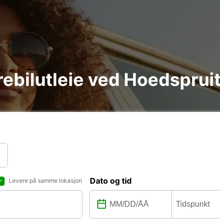
arebilutleie ved Hoedsprui
Dato og tid
Levere på samme lokasjon