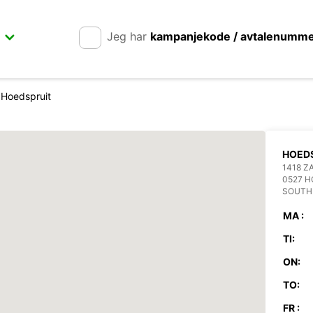
Jeg har
kampanjekode / avtalenumm
Hoedspruit
HOED
1418 Z
0527 H
SOUTH
MA :
TI:
ON:
TO:
FR :