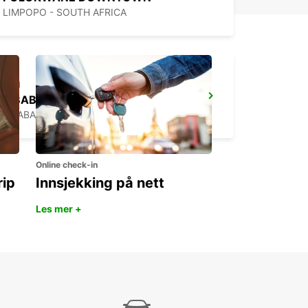
LIMPOPO - SOUTH AFRICA
MBABANE DOWNTOWN
MBABANE - ESWATINI
Online check-in
rip
Innsjekking på nett
Les mer +