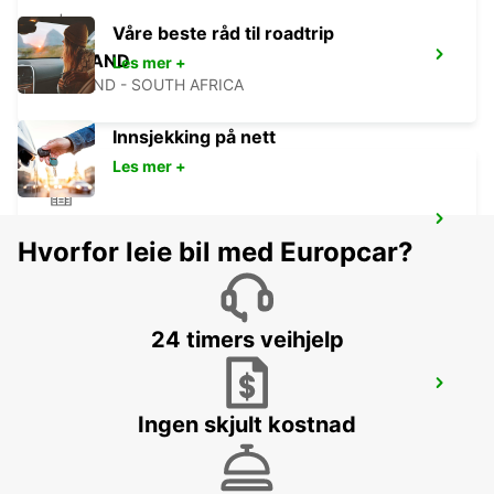
Våre beste råd til roadtrip
MIDRAND
Les mer +
MIDRAND - SOUTH AFRICA
Innsjekking på nett
Les mer +
BRAAMFONTEIN
Hvorfor leie bil med Europcar?
BRAAMFONTEIN - SOUTH AFRICA
24 timers veihjelp
FOURWAYS
JOHANNESBURG - SOUTH AFRICA
Ingen skjult kostnad