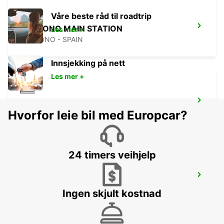
Våre beste råd til roadtrip
LOGRONO MAIN STATION
Les mer +
LOGRONO - SPAIN
Innsjekking på nett
Les mer +
BIARRITZ RAILWAY STATION SHUTTLE
Hvorfor leie bil med Europcar?
BIARRITZ - FRANCE
24 timers veihjelp
BIARRITZ VANS
ANGLET - FRANCE
Ingen skjult kostnad