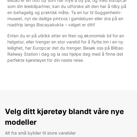
Bilbao er en flott by som har mye å by på, og med Europcar
som din leiebilpartner, kan du utforske alt den har å tilby på
en behagelig og praktisk måte. Ta en tur til Guggenheim-
museet, nyt de deilige pintxos i gamlebyen eller dra på en
roadtrip langs Biscayabukta – valget er ditt!
Enten du er på utkikk etter en liten og økonomisk bil for en
helgetur, eller trenger en stor varebil for å flytte inn i en ny
leilighet, har Europcar det du trenger. Besøk oss på Bilbao
Railway Station i dag og la oss hjelpe deg med å finne det
perfekte kjøretøyet for din neste reise.
Velg ditt kjøretøy blandt våre nye
modeller
Alt fra små bybiler til store varebiler