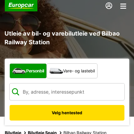
Utleie av bil- og varebilutleie ved Bilbao
Railway Station
Hvilken type bil?
Personbil
Vare- og lastebil
Velg hentested
Bilutleie
Bilutleie Spain
Bilbao Railway Station