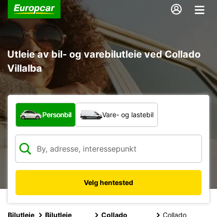
Utleie av bil- og varebilutleie ved Collado
Villalba
Hvilken type bil?
Personbil
Vare- og lastebil
Velg hentested
Bilutleie
Bilutleie
Collado
Collado