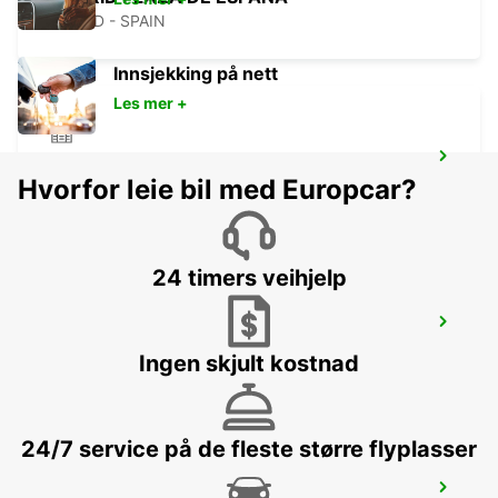
MADRID - SPAIN
Innsjekking på nett
Les mer +
ALCORCON
Hvorfor leie bil med Europcar?
ALCORCON - SPAIN
24 timers veihjelp
MADRID ATOCHA MAIN STATION
MADRID - SPAIN
Ingen skjult kostnad
24/7 service på de fleste større flyplasser
MADRID FERIA DE MADRID