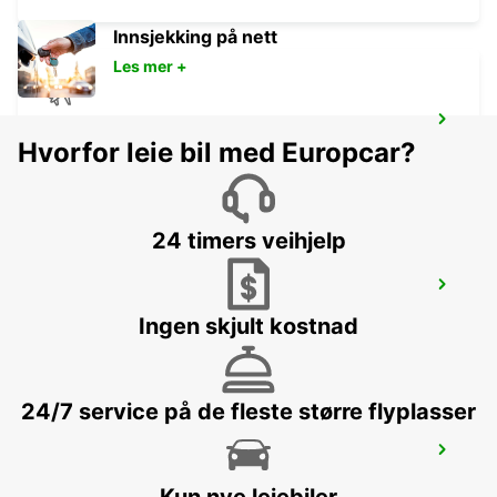
Innsjekking på nett
Les mer +
TANGIER IBN BATOUTA AIRPORT
Hvorfor leie bil med Europcar?
TANGIER - MOROCCO
24 timers veihjelp
TANGIER
TANGIER - MOROCCO
Ingen skjult kostnad
24/7 service på de fleste større flyplasser
GIBRALTAR - LA LINEA
LA LINEA DE LA CONCEPCION - SPAIN