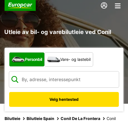
Utleie av bil- og varebilutleie ved Conil
Hvilken type bil?
Personbil
Vare- og lastebil
Velg hentested
Bilutleie
Bilutleie Spain
Conil De La Frontera
Conil