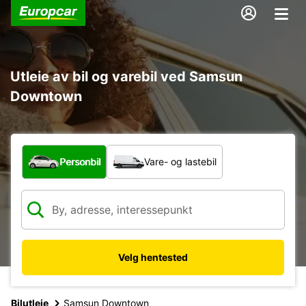
Utleie av bil og varebil ved Samsun
Downtown
Hvilken type bil?
Personbil
Vare- og lastebil
Velg hentested
Bilutleie
Samsun Downtown