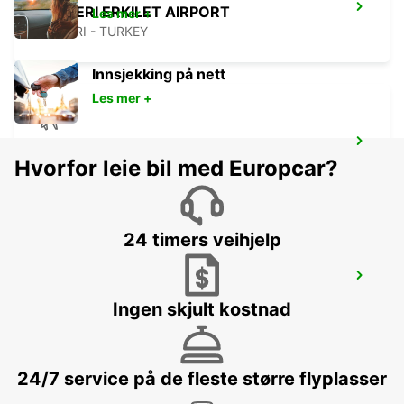
KAYSERI ERKILET AIRPORT
Les mer +
KAYSERI - TURKEY
Innsjekking på nett
Les mer +
TRABZON AIRPORT
Hvorfor leie bil med Europcar?
TRABZON - TURKEY
24 timers veihjelp
TRABZON AIRPORT DOMESTIC ARRIVAL
TRABZON - TURKEY
Ingen skjult kostnad
24/7 service på de fleste større flyplasser