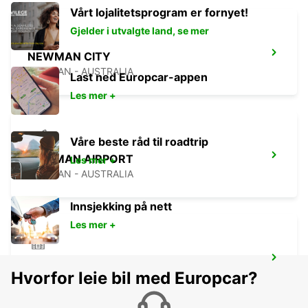
Vårt lojalitetsprogram er fornyet!
Gjelder i utvalgte land, se mer
NEWMAN CITY
NEWMAN - AUSTRALIA
Last ned Europcar-appen
Les mer +
Våre beste råd til roadtrip
NEWMAN AIRPORT
Les mer +
NEWMAN - AUSTRALIA
Innsjekking på nett
Les mer +
ONSLOW CITY
Hvorfor leie bil med Europcar?
ONSLOW - AUSTRALIA