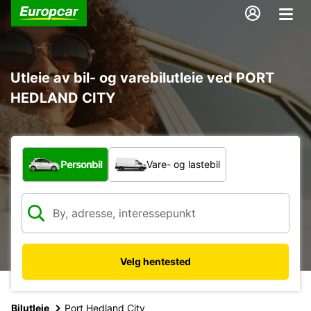
Utleie av bil- og varebilutleie ved PORT
HEDLAND CITY
Hvilken type bil?
Personbil
Vare- og lastebil
Velg hentested
Bilutleie
Port Hedland City