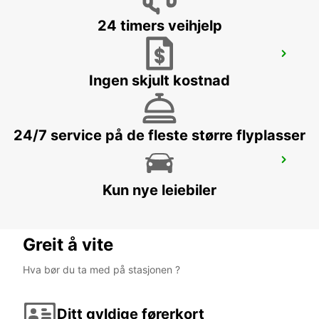
24 timers veihjelp
BROOME AIRPORT
BROOME - AUSTRALIA
Ingen skjult kostnad
24/7 service på de fleste større flyplasser
EXMOUTH CITY
EXMOUTH - AUSTRALIA
Kun nye leiebiler
Greit å vite
Hva bør du ta med på stasjonen ?
Ditt gyldige førerkort