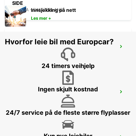
SIDE
GENEVA - SWITZERLAND
Innsjekking på nett
Les mer +
Hvorfor leie bil med Europcar?
GENEVA VERNIER
VERNIER - SWITZERLAND
24 timers veihjelp
Ingen skjult kostnad
NYON
NYON - SWITZERLAND
24/7 service på de fleste større flyplasser