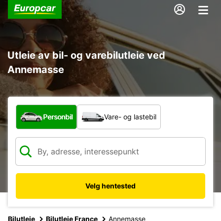
Utleie av bil- og varebilutleie ved
Annemasse
Hvilken type bil?
Personbil
Vare- og lastebil
Velg hentested
Bilutleie
Bilutleie France
Annemasse