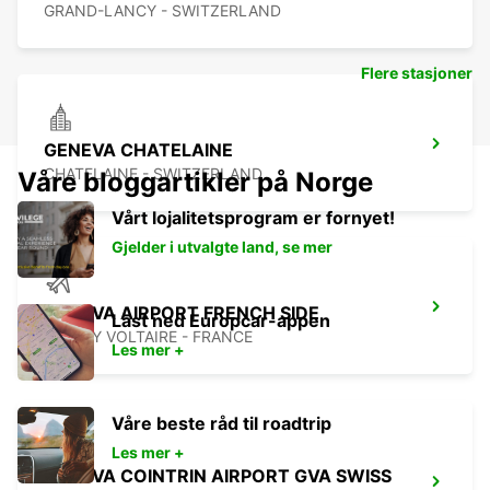
GRAND-LANCY - SWITZERLAND
Flere stasjoner
GENEVA CHATELAINE
CHATELAINE - SWITZERLAND
Våre bloggartikler på Norge
Vårt lojalitetsprogram er fornyet!
Gjelder i utvalgte land, se mer
GENEVA AIRPORT FRENCH SIDE
Last ned Europcar-appen
FERNEY VOLTAIRE - FRANCE
Les mer +
Våre beste råd til roadtrip
Les mer +
GENEVA COINTRIN AIRPORT GVA SWISS