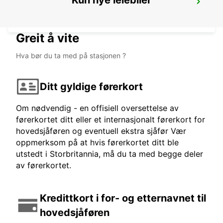
Kun nye leiebiler
THONON-LES-BAINS
THONON LES BAINS - FRANCE
Greit å vite
Hva bør du ta med på stasjonen ?
Ditt gyldige førerkort
Om nødvendig - en offisiell oversettelse av
førerkortet ditt eller et internasjonalt førerkort for
hovedsjåføren og eventuell ekstra sjåfør Vær
oppmerksom på at hvis førerkortet ditt ble
utstedt i Storbritannia, må du ta med begge deler
av førerkortet.
Kredittkort i for- og etternavnet til
hovedsjåføren