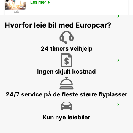
Les mer +
PROPRIANO
Hvorfor leie bil med Europcar?
PROPRIANO - FRANCE
24 timers veihjelp
FOLLONICA
FOLLONICA - ITALY
Ingen skjult kostnad
24/7 service på de fleste større flyplasser
CECINA
CECINA - ITALY
Kun nye leiebiler