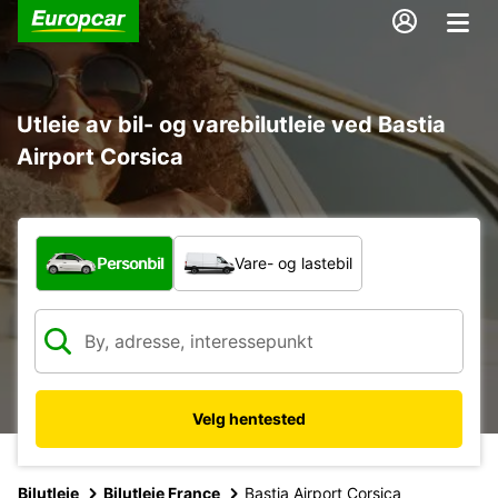
Utleie av bil- og varebilutleie ved Bastia
Airport Corsica
Hvilken type bil?
Personbil
Vare- og lastebil
Velg hentested
Bilutleie
Bilutleie France
Bastia Airport Corsica