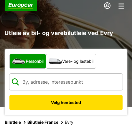
Utleie av bil- og varebilutleie ved Evry
Hvilken type bil?
Personbil
Vare- og lastebil
Velg hentested
Bilutleie
Bilutleie France
Evry