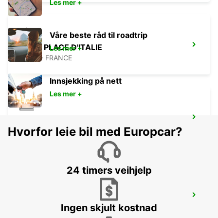
Les mer +
Våre beste råd til roadtrip
PARIS PLACE D'ITALIE
Les mer +
PARIS - FRANCE
Innsjekking på nett
Les mer +
PARIS GARE DE LYON RAILWAY STATION
Hvorfor leie bil med Europcar?
PARIS - FRANCE
24 timers veihjelp
PARIS MONTPARNASSE RAILWAY
STATION
Ingen skjult kostnad
PARIS - FRANCE