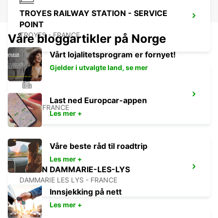
TROYES RAILWAY STATION - SERVICE
POINT
TROYES - FRANCE
Våre bloggartikler på Norge
Vårt lojalitetsprogram er fornyet!
Gjelder i utvalgte land, se mer
GIEN
Last ned Europcar-appen
GIEN - FRANCE
Les mer +
Våre beste råd til roadtrip
Les mer +
MELUN DAMMARIE-LES-LYS
DAMMARIE LES LYS - FRANCE
Innsjekking på nett
Les mer +