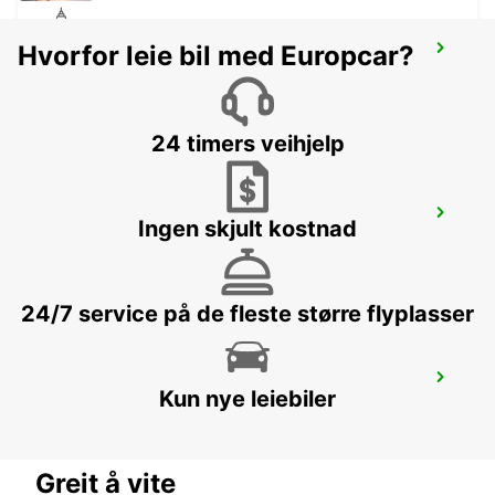
Hvorfor leie bil med Europcar?
EVRY
EVRY - FRANCE
24 timers veihjelp
LOGNES
Ingen skjult kostnad
LOGNES - FRANCE
24/7 service på de fleste større flyplasser
ORLEANS OLIVET
Kun nye leiebiler
OLIVET - FRANCE
Greit å vite