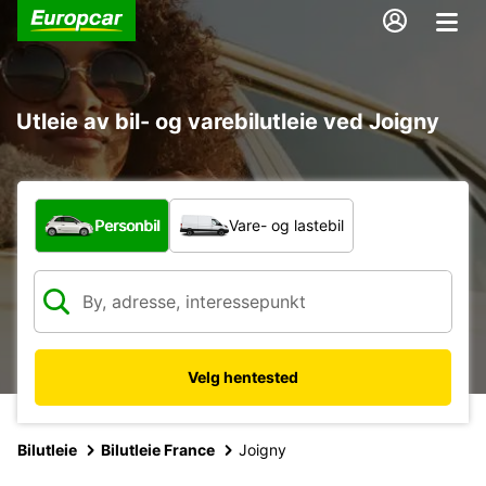
Utleie av bil- og varebilutleie ved Joigny
Hvilken type bil?
Personbil
Vare- og lastebil
Velg hentested
Bilutleie
Bilutleie France
Joigny