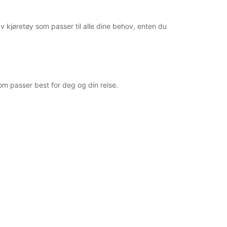
+33 (0) 562512021
 av kjøretøy som passer til alle dine behov, enten du
Reiserute
t som passer best for deg og din reise.