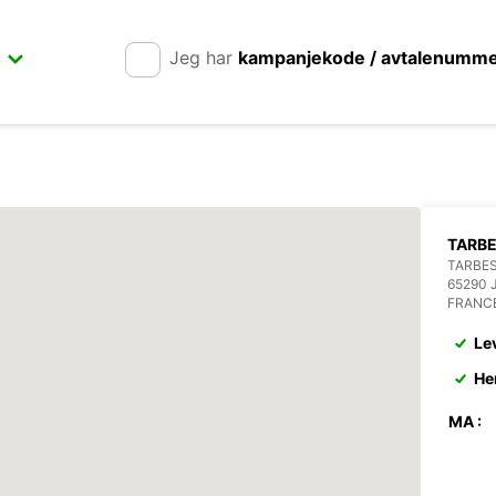
Jeg har
kampanjekode / avtalenumm
TARB
TARBE
65290 
FRANC
Le
He
MA :