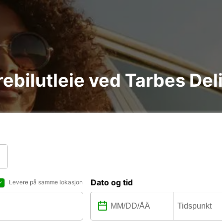
arebilutleie ved Tarbes Del
Dato og tid
Levere på samme lokasjon