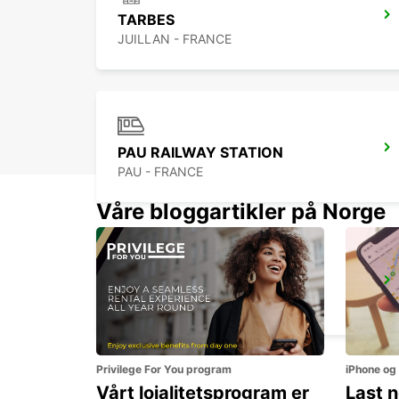
TARBES
JUILLAN - FRANCE
PAU RAILWAY STATION
PAU - FRANCE
Våre bloggartikler på Norge
SAINT-GAUDENS
SAINT GAUDENS - FRANCE
Privilege For You program
iPhone og
Vårt lojalitetsprogram er
Last 