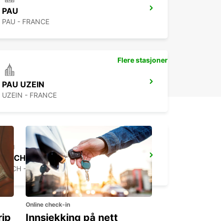
PAU
PAU - FRANCE
Flere stasjoner
PAU UZEIN
UZEIN - FRANCE
AUCH
AUCH - FRANCE
Online check-in
rip
Innsjekking på nett