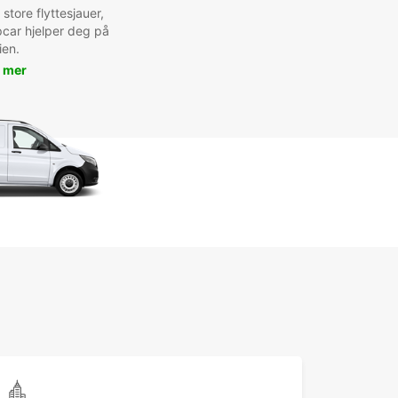
 store flyttesjauer,
pcar hjelper deg på
ien.
 mer