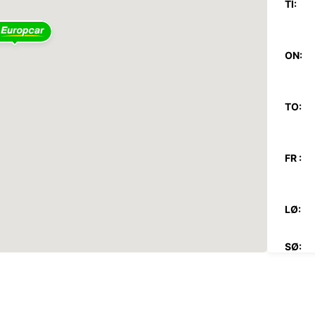
TI:
ON:
TO:
FR :
LØ:
SØ:
*Med e
Disse 
høytid