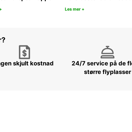
+
Les mer +
r?
ngen skjult kostnad
24/7 service på de f
større flyplasser