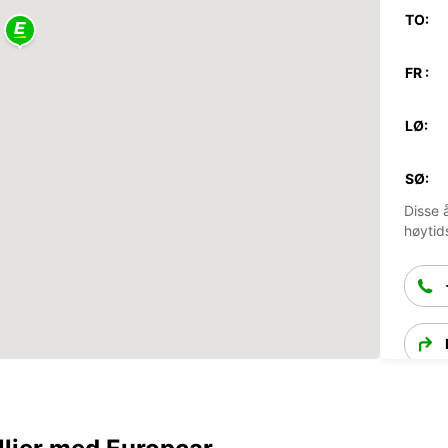
TO:
FR :
LØ:
SØ:
Disse 
høytid