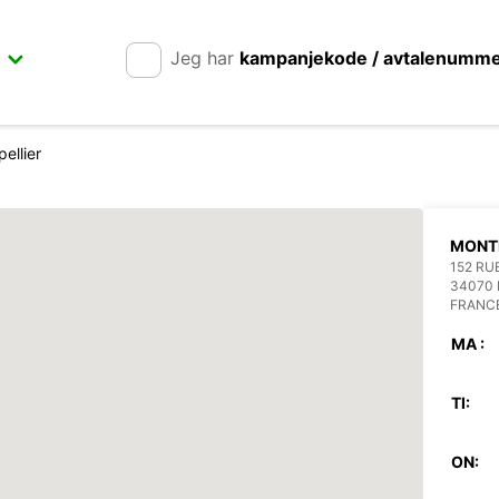
Jeg har
kampanjekode / avtalenumm
ellier
MONT
152 RU
34070
FRANC
MA :
TI:
ON: