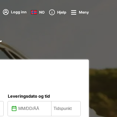
Logg inn
NO
Hjelp
Meny
r
Leveringsdato og tid