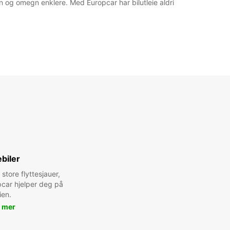
byen og omegn enklere. Med Europcar har bilutleie aldri
biler
 store flyttesjauer,
pcar hjelper deg på
ien.
 mer