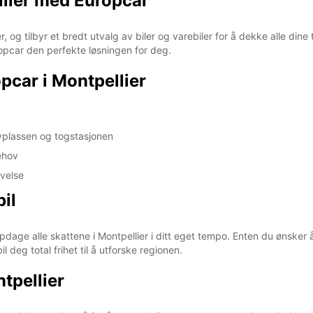
ellier med Europcar
er, og tilbyr et bredt utvalg av biler og varebiler for å dekke alle di
uropcar den perfekte løsningen for deg.
pcar i Montpellier
lyplassen og togstasjonen
behov
evelse
il
 oppdage alle skattene i Montpellier i ditt eget tempo. Enten du øns
l deg total frihet til å utforske regionen.
tpellier