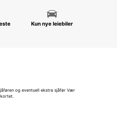
leste
Kun nye leiebiler
sjåføren og eventuell ekstra sjåfør Vær
kortet.