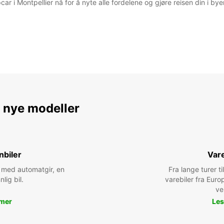
ropcar i Montpellier nå for å nyte alle fordelene og gjøre reisen din i 
e nye modeller
nbiler
Vare
bil med automatgir, en
Fra lange turer til
nlig bil.
varebiler fra Euro
ve
 mer
Les