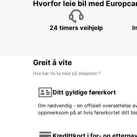
Hvorfor leie bil med Europca
24 timers veihjelp
I
Greit å vite
Hva bør du ta med på stasjonen ?
Ditt gyldige førerkort
Om nødvendig - en offisiell oversettelse av
oppmerksom på at hvis førerkortet ditt ble
Kredittkort i for- og etterna