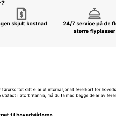
r?
ngen skjult kostnad
24/7 service på de f
større flyplasser
 førerkortet ditt eller et internasjonalt førerkort for hoved
 utstedt i Storbritannia, må du ta med begge deler av fører
vnet til hovedsjåføren