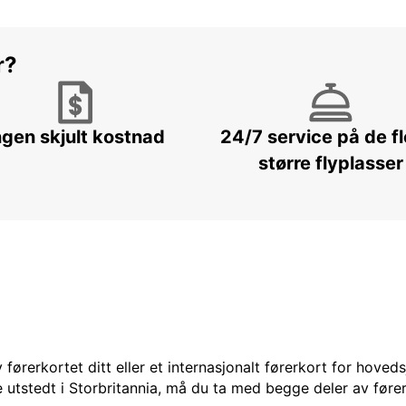
r?
ngen skjult kostnad
24/7 service på de f
større flyplasser
 førerkortet ditt eller et internasjonalt førerkort for hoved
 utstedt i Storbritannia, må du ta med begge deler av fører