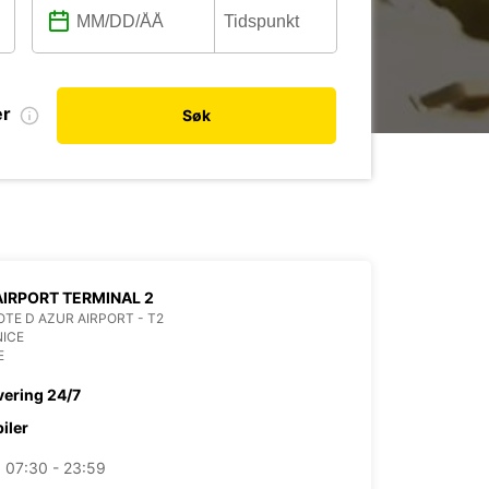
er
Søk
AIRPORT TERMINAL 2
OTE D AZUR AIRPORT - T2
NICE
E
vering 24/7
biler
07:30 - 23:59