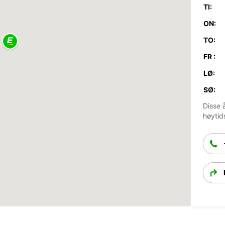
TI:
ON:
TO:
FR :
LØ:
SØ:
Disse 
høytid