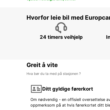
Hvorfor leie bil med Europca
24 timers veihjelp
I
Greit å vite
Hva bør du ta med på stasjonen ?
Ditt gyldige førerkort
Om nødvendig - en offisiell oversettelse av
oppmerksom på at hvis førerkortet ditt ble