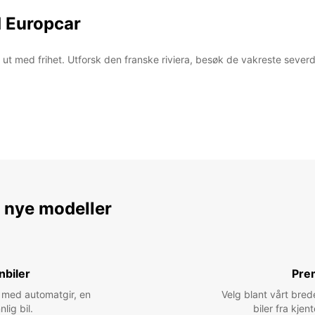
d Europcar
t ut med frihet. Utforsk den franske riviera, besøk de vakreste seve
e nye modeller
nbiler
Pre
bil med automatgir, en
Velg blant vårt bred
nlig bil.
biler fra kjen