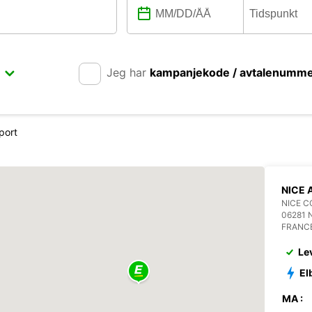
Jeg har
kampanjekode / avtalenumm
port
NICE 
NICE C
06281 
FRANC
Le
El
MA :