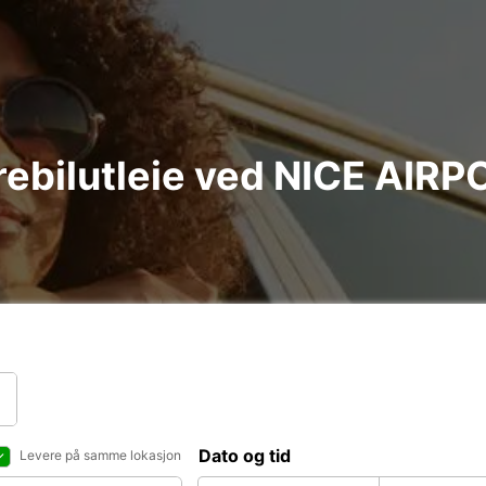
varebilutleie ved NICE AIR
Dato og tid
Levere på samme lokasjon