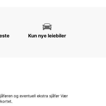
leste
Kun nye leiebiler
sjåføren og eventuell ekstra sjåfør Vær
kortet.