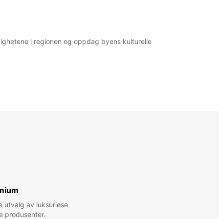
rdighetene i regionen og oppdag byens kulturelle
mium
e utvalg av luksuriøse
te produsenter.