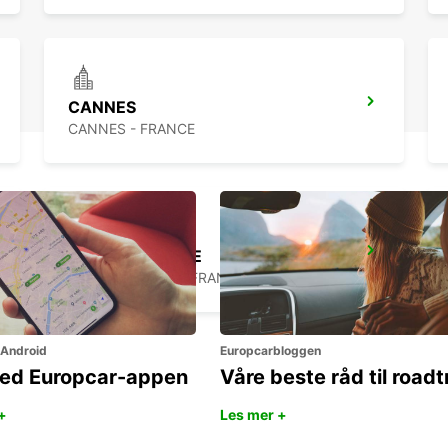
CANNES
CANNES - FRANCE
SAINTE-MAXIME
SAINTE MAXIME - FRANCE
 Android
Europcarbloggen
ned Europcar-appen
Våre beste råd til roadt
+
Les mer +