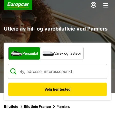
Utleie av bil- og varebilutleie ved Pamiers
Hvilken type bil?
Personbil
Vare- og lastebil
Velg hentested
Bilutleie
Bilutleie France
Pamiers