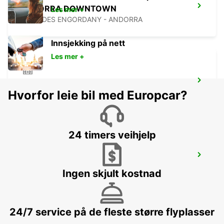
ANDORRA DOWNTOWN
Les mer +
ESCALDES ENGORDANY - ANDORRA
Innsjekking på nett
Les mer +
ANDORRA DOWNTOWN CHAUFFEUR
Hvorfor leie bil med Europcar?
ESCALDES ENGORDANY - ANDORRA
24 timers veihjelp
CASTRES AIRPORT
LABRUGUIERE - FRANCE
Ingen skjult kostnad
24/7 service på de fleste større flyplasser