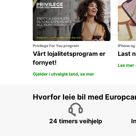
SINDELFINGEN
SINDELFINGEN - GERMANY
Privilege For You program
iPhone og
Vårt lojalitetsprogram er
Last 
fornyet!
Les mer 
Gjelder i utvalgte land, se mer
Hvorfor leie bil med Europca
24 timers veihjelp
I