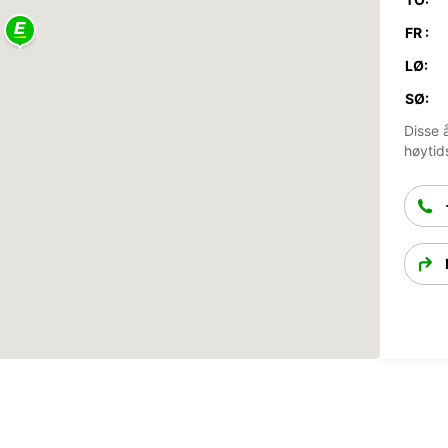
FR :
LØ:
SØ:
Disse 
høytid