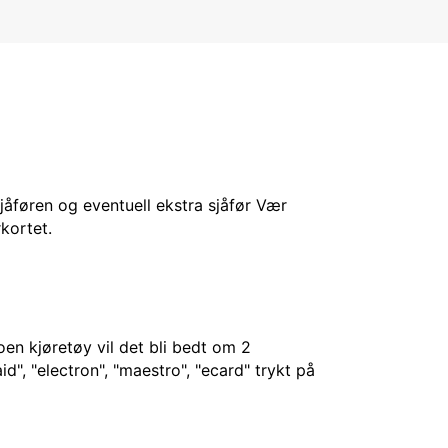
sjåføren og eventuell ekstra sjåfør Vær
kortet.
en kjøretøy vil det bli bedt om 2
d", "electron", "maestro", "ecard" trykt på