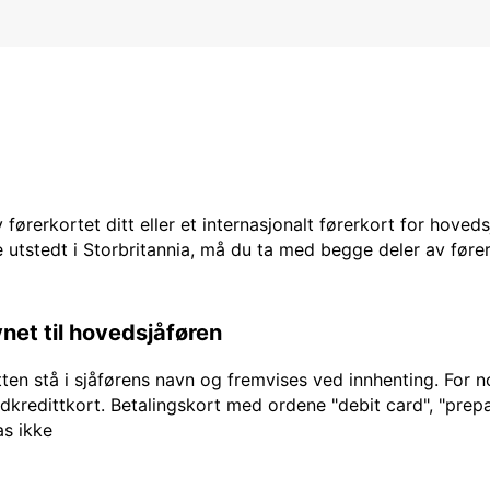
 førerkortet ditt eller et internasjonalt førerkort for hoved
 utstedt i Storbritannia, må du ta med begge deler av fører
vnet til hovedsjåføren
en stå i sjåførens navn og fremvises ved innhenting. For no
edkredittkort. Betalingskort med ordene "debit card", "prepai
as ikke