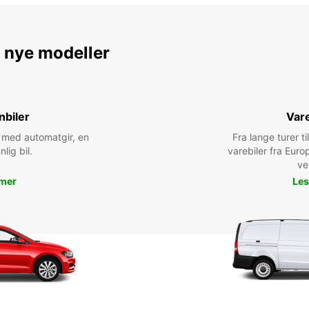
e nye modeller
nbiler
Vare
bil med automatgir, en
Fra lange turer til
nlig bil.
varebiler fra Euro
ve
 mer
Les