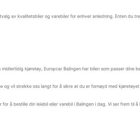
tvalg av kvalitetsbiler og varebiler for enhver anledning. Enten du tre
r en midlertidig kjøretøy, Europcar Balingen har bilen som passer din
lse og vil strekke oss langt for å sikre at du er fornøyd med kjøretøy
or å bestille din leiebil eller varebil i Balingen i dag. Vi ser frem ti