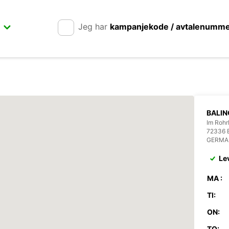
Jeg har
kampanjekode / avtalenumm
BALI
Im Rohr
72336 
GERMA
Le
MA :
TI:
ON:
TO: