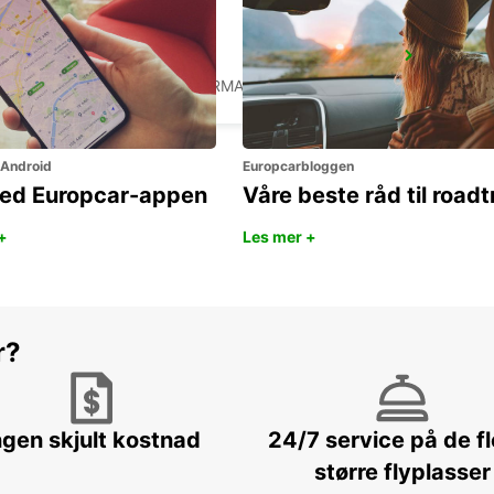
NUERTINGEN
NUERTINGEN - GERMANY
 Android
Europcarbloggen
ned Europcar-appen
Våre beste råd til roadt
+
Les mer +
r?
ngen skjult kostnad
24/7 service på de f
større flyplasser