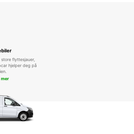
biler
 store flyttesjauer,
pcar hjelper deg på
ien.
 mer