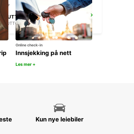
STUTTGART AIRPORT
STUTTGART - GERMANY
Online check-in
rip
Innsjekking på nett
Les mer +
leste
Kun nye leiebiler