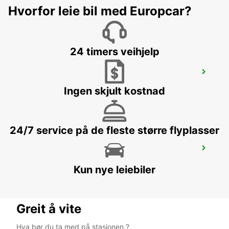
Hvorfor leie bil med Europcar?
DRESDEN - GERMANY
24 timers veihjelp
DRESDEN VW FORUM (DROP-OFF ONLY)
DRESDEN - GERMANY
Ingen skjult kostnad
24/7 service på de fleste større flyplasser
DRESDEN LOCKWITZ
DRESDEN - GERMANY
Kun nye leiebiler
Greit å vite
Hva bør du ta med på stasjonen ?