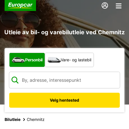
Utleie av bil- og varebilutleie ved Chemnitz
Hvilken type bil?
Personbil
Vare- og lastebil
Velg hentested
Bilutleie
Chemnitz