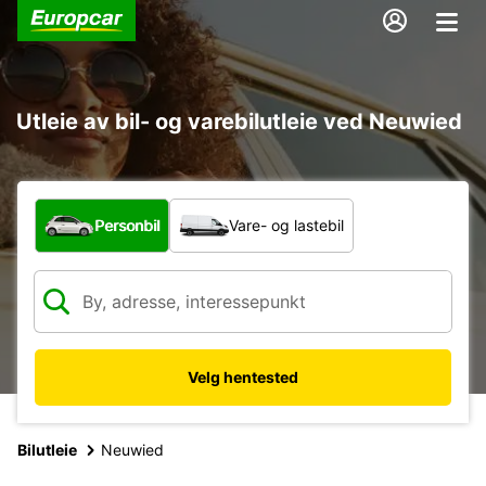
Utleie av bil- og varebilutleie ved Neuwied
Hvilken type bil?
Personbil
Vare- og lastebil
Velg hentested
Bilutleie
Neuwied