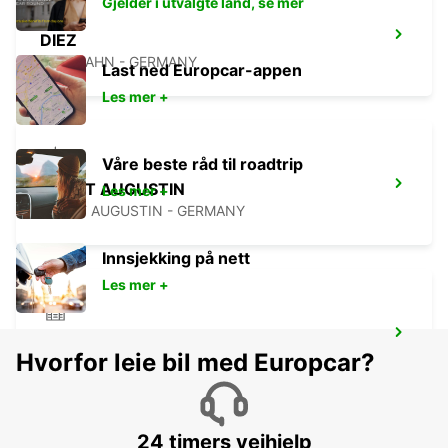
Gjelder i utvalgte land, se mer
DIEZ
DIEZ/LAHN - GERMANY
Last ned Europcar-appen
Les mer +
Våre beste råd til roadtrip
SANKT AUGUSTIN
Les mer +
SANKT AUGUSTIN - GERMANY
Innsjekking på nett
Les mer +
BONN NORDSTADT
Hvorfor leie bil med Europcar?
BONN - GERMANY
24 timers veihjelp