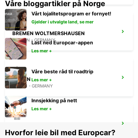
Våre bloggartikler på Norge
Vårt lojalitetsprogram er fornyet!
Gjelder i utvalgte land, se mer
BREMEN WOLTMERSHAUSEN
BREMEN - GERMANY
Last ned Europcar-appen
Les mer +
Våre beste råd til roadtrip
EMDEN
Les mer +
EMDEN - GERMANY
Innsjekking på nett
Les mer +
DELMENHORST
Hvorfor leie bil med Europcar?
DELMENHORST - GERMANY