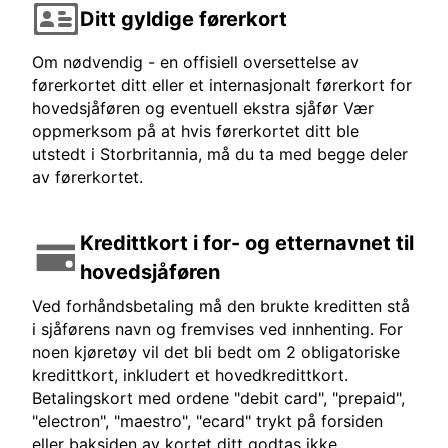
Ditt gyldige førerkort
Om nødvendig - en offisiell oversettelse av
førerkortet ditt eller et internasjonalt førerkort for
hovedsjåføren og eventuell ekstra sjåfør Vær
oppmerksom på at hvis førerkortet ditt ble
utstedt i Storbritannia, må du ta med begge deler
av førerkortet.
Kredittkort i for- og etternavnet til
hovedsjåføren
Ved forhåndsbetaling må den brukte kreditten stå
i sjåførens navn og fremvises ved innhenting. For
noen kjøretøy vil det bli bedt om 2 obligatoriske
kredittkort, inkludert et hovedkredittkort.
Betalingskort med ordene "debit card", "prepaid",
"electron", "maestro", "ecard" trykt på forsiden
eller baksiden av kortet ditt godtas ikke