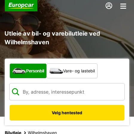
Utleie av bil- og varebilutleie ved
Wilhelmshaven
Hvilken type bil?
Personbil
Vare- og lastebil
Velg hentested
Bilutleie
Wilhelmshaven