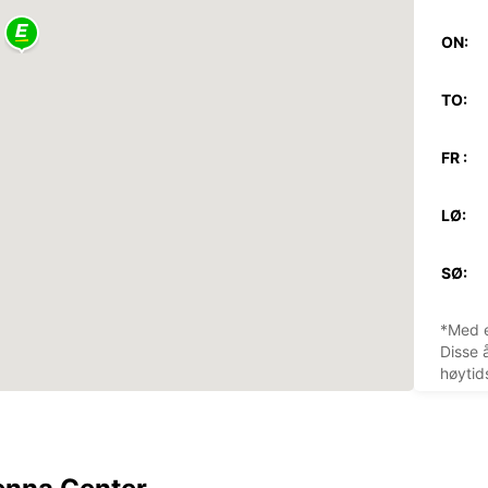
ON:
TO:
FR :
LØ:
SØ:
*Med e
Disse 
høytid