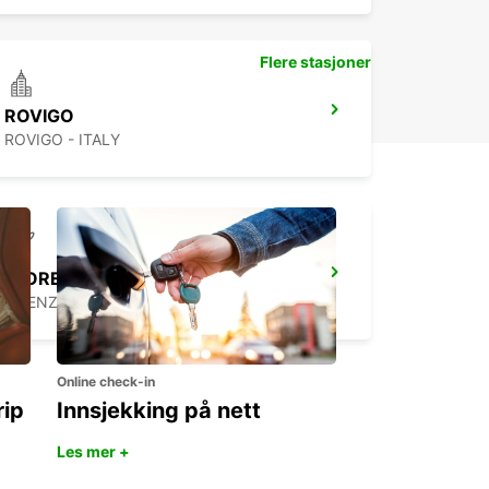
Flere stasjoner
ROVIGO
ROVIGO - ITALY
FLORENCE AIRPORT
FIRENZE - ITALY
Online check-in
rip
Innsjekking på nett
Les mer +