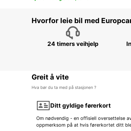
Hvorfor leie bil med Europca
24 timers veihjelp
I
Greit å vite
Hva bør du ta med på stasjonen ?
Ditt gyldige førerkort
Om nødvendig - en offisiell oversettelse av
oppmerksom på at hvis førerkortet ditt ble