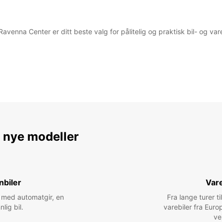
avenna Center er ditt beste valg for pålitelig og praktisk bil- og varebi
e nye modeller
nbiler
Vare
bil med automatgir, en
Fra lange turer til
nlig bil.
varebiler fra Euro
ve