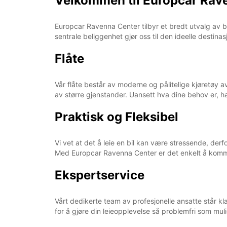
Velkommen til Europcar Rav
Europcar Ravenna Center tilbyr et bredt utvalg av b
sentrale beliggenhet gjør oss til den ideelle destina
Flåte
Vår flåte består av moderne og pålitelige kjøretøy av 
av større gjenstander. Uansett hva dine behov er, ha
Praktisk og Fleksibel
Vi vet at det å leie en bil kan være stressende, derf
Med Europcar Ravenna Center er det enkelt å komme
Ekspertservice
Vårt dedikerte team av profesjonelle ansatte står kl
for å gjøre din leieopplevelse så problemfri som muli