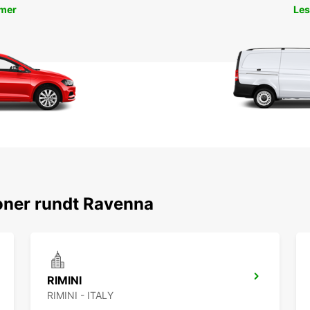
 mer
Les
oner rundt Ravenna
RIMINI
RIMINI - ITALY