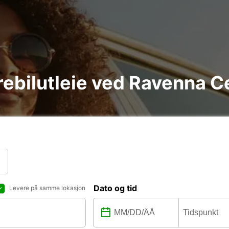
arebilutleie ved Ravenna C
Dato og tid
Levere på samme lokasjon