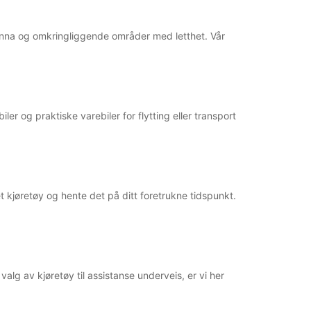
Reiserute
avenna og omkringliggende områder med letthet. Vår
ler og praktiske varebiler for flytting eller transport
et kjøretøy og hente det på ditt foretrukne tidspunkt.
alg av kjøretøy til assistanse underveis, er vi her