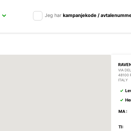
Jeg har
kampanjekode / avtalenumm
RAVE
VIA DEL
48100
ITALY
Le
He
MA :
TI: