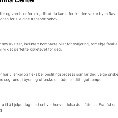
enna Center
iler og varebiler for leie, slik at du kan utforske den vakre byen R
sjonen for alle dine transportbehov.
høy kvalitet, inkludert kompakte biler for bykjøring, romslige familiebi
r vi det perfekte kjøretøyet for deg.
or har vi enkel og fleksibel bestillingsprosess som lar deg velge ønsk
 seg rundt i byen og utforske områdene i ditt eget tempo.
are til å hjelpe deg med enhver henvendelse du måtte ha. Fra råd om v
g.