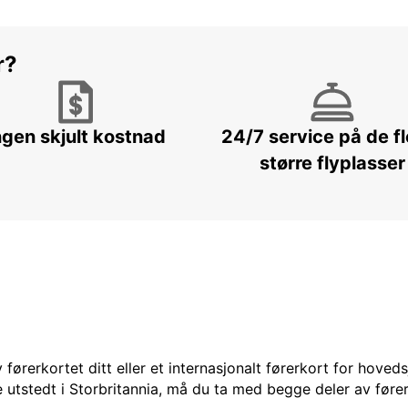
r?
ngen skjult kostnad
24/7 service på de f
større flyplasser
 førerkortet ditt eller et internasjonalt førerkort for hoved
 utstedt i Storbritannia, må du ta med begge deler av fører