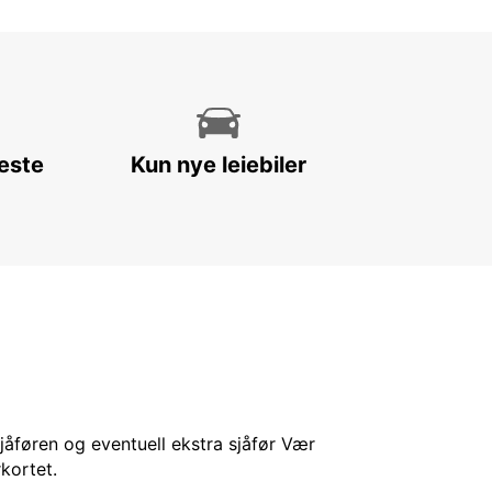
leste
Kun nye leiebiler
sjåføren og eventuell ekstra sjåfør Vær
kortet.