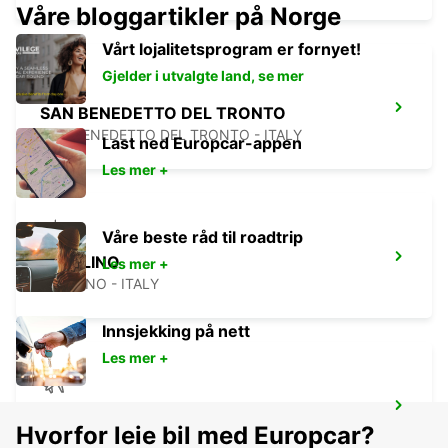
Våre bloggartikler på Norge
Vårt lojalitetsprogram er fornyet!
Gjelder i utvalgte land, se mer
SAN BENEDETTO DEL TRONTO
SAN BENEDETTO DEL TRONTO - ITALY
Last ned Europcar-appen
Les mer +
Våre beste råd til roadtrip
AVELLINO
Les mer +
AVELLINO - ITALY
Innsjekking på nett
Les mer +
NAPLES AIRPORT
Hvorfor leie bil med Europcar?
NAPOLI - ITALY