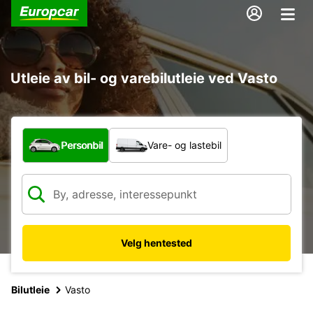
Utleie av bil- og varebilutleie ved Vasto
Hvilken type bil?
Personbil
Vare- og lastebil
Velg hentested
Bilutleie
Vasto