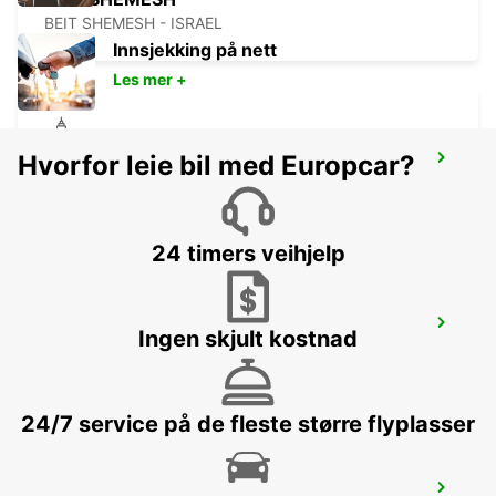
BEIT SHEMESH - ISRAEL
Innsjekking på nett
Les mer +
Hvorfor leie bil med Europcar?
JERUSALEM KING DAVID
JERUSALEM - ISRAEL
24 timers veihjelp
ASHDOD
Ingen skjult kostnad
ASHDOD - ISRAEL
24/7 service på de fleste større flyplasser
QUEEN ALIA INT APT CHAUFFEUR SERV