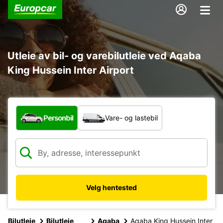
Utleie av bil- og varebilutleie ved Aqaba
King Hussein Inter Airport
Hvilken type bil?
Personbil
Vare- og lastebil
Velg hentested
Bilutleie
Bilutleie
Aqaba
Aqaba King Hussein Inter