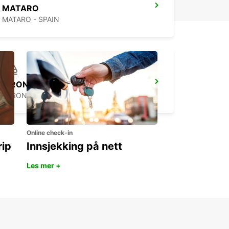
MATARO
MATARO - SPAIN
GIRONA MAIN STATION
GERONA - SPAIN
Online check-in
rip
Innsjekking på nett
Les mer +