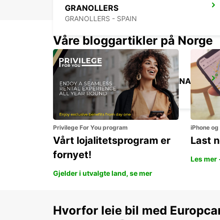
GRANOLLERS
GRANOLLERS - SPAIN
Våre bloggartikler på Norge
BARCELONA AIRPORT TERMINAL 1
EL PRAT DE LLOBREGAT - SPAIN
Privilege For You program
iPhone og
Vårt lojalitetsprogram er
Last 
fornyet!
Les mer 
Gjelder i utvalgte land, se mer
Hvorfor leie bil med Europca