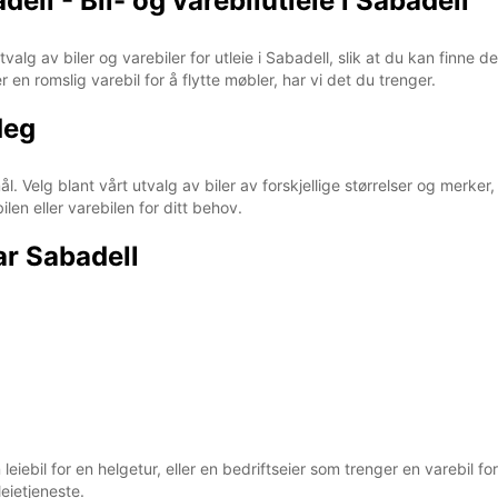
ll - Bil- og varebilutleie i Sabadell
valg av biler og varebiler for utleie i Sabadell, slik at du kan finne 
r en romslig varebil for å flytte møbler, har vi det du trenger.
deg
ål. Velg blant vårt utvalg av biler av forskjellige størrelser og merker
ilen eller varebilen for ditt behov.
ar Sabadell
eiebil for en helgetur, eller en bedriftseier som trenger en varebil 
eietjeneste.