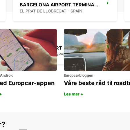
BARCELONA AIRPORT TERMINAL 2
EL PRAT DE LLOBREGAT - SPAIN
GERONA AIRPORT
VILOBÍ D'ONYAR - SPAIN
 Android
Europcarbloggen
ned Europcar-appen
Våre beste råd til roadt
+
Les mer +
r?