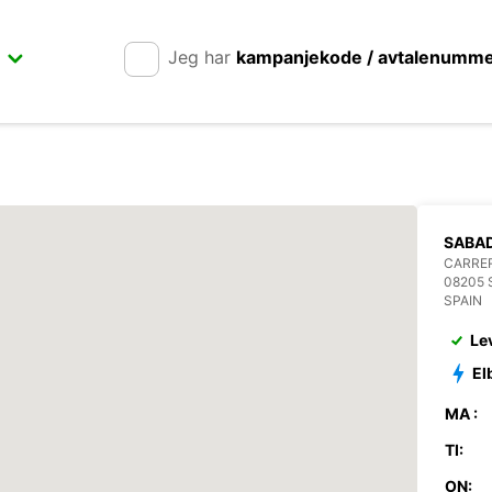
Jeg har
kampanjekode / avtalenumm
SABAD
CARRER
08205 
SPAIN
Le
El
MA :
TI:
ON: