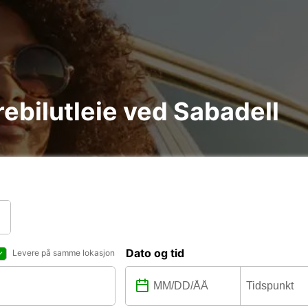
arebilutleie ved Sabadell
Dato og tid
Levere på samme lokasjon