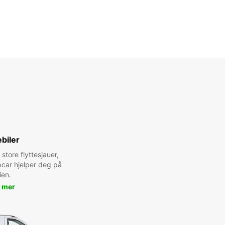
biler
 store flyttesjauer,
pcar hjelper deg på
ien.
 mer