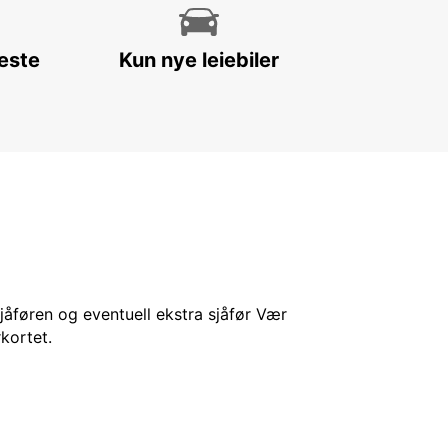
leste
Kun nye leiebiler
sjåføren og eventuell ekstra sjåfør Vær
kortet.