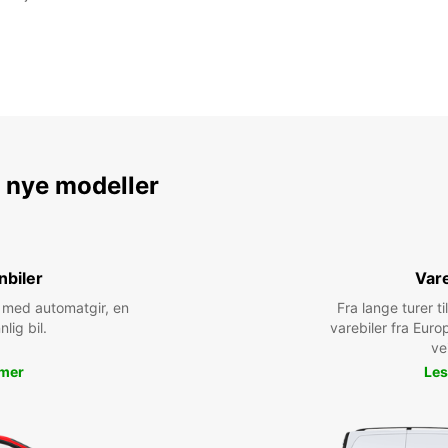
e nye modeller
nbiler
Vare
bil med automatgir, en
Fra lange turer til
nlig bil.
varebiler fra Euro
ve
 mer
Les