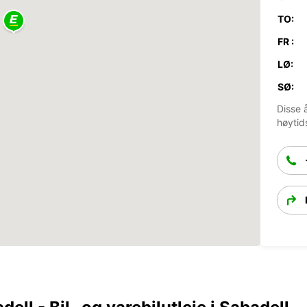
TO:
FR :
LØ:
SØ:
Disse 
høytid