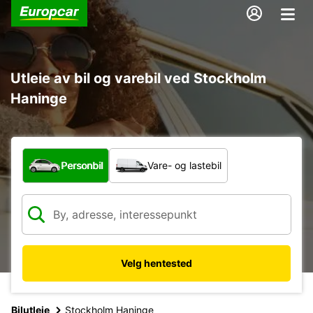
Utleie av bil og varebil ved Stockholm
Haninge
Hvilken type bil?
Personbil
Vare- og lastebil
Velg hentested
Bilutleie
Stockholm Haninge