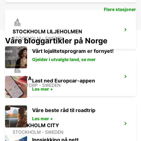
Flere stasjoner
STOCKHOLM LILJEHOLMEN
STOCKHOLM - SWEDEN
Våre bloggartikler på Norge
Vårt lojalitetsprogram er fornyet!
Gjelder i utvalgte land, se mer
SMISTA
Last ned Europcar-appen
SEGELTORP - SWEDEN
Les mer +
Våre beste råd til roadtrip
Les mer +
STOCKHOLM CITY
STOCKHOLM - SWEDEN
Innsjekking på nett