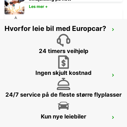
Les mer +
Hvorfor leie bil med Europcar?
STOCKHOLM ODENPLAN DELIVERY
POINT
STOCKHOLM - SWEDEN
24 timers veihjelp
Ingen skjult kostnad
STOCKHOLM ULVSUNDA
BROMMA - SWEDEN
24/7 service på de fleste større flyplasser
Kun nye leiebiler
SOLNA
SOLNA - SWEDEN