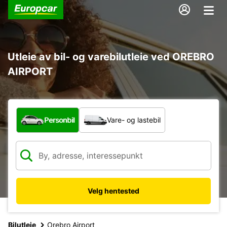
Utleie av bil- og varebilutleie ved OREBRO
AIRPORT
Hvilken type bil?
Personbil
Vare- og lastebil
Velg hentested
Bilutleie
Orebro Airport