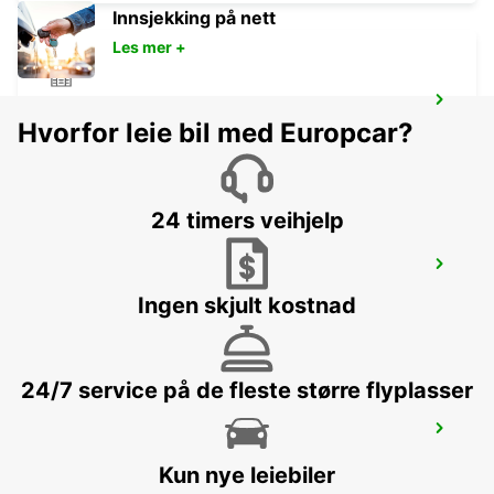
Innsjekking på nett
Les mer +
KARLSTAD
Hvorfor leie bil med Europcar?
KARLSTAD - SWEDEN
24 timers veihjelp
MARIESTAD
MARIESTAD - SWEDEN
Ingen skjult kostnad
24/7 service på de fleste større flyplasser
SECO TOOLS DELIVERY
FAGERSTA - SWEDEN
Kun nye leiebiler