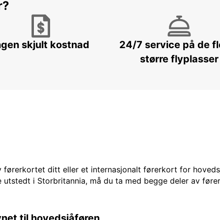
r?
ngen skjult kostnad
24/7 service på de f
større flyplasser
 førerkortet ditt eller et internasjonalt førerkort for hoved
 utstedt i Storbritannia, må du ta med begge deler av fører
vnet til hovedsjåføren