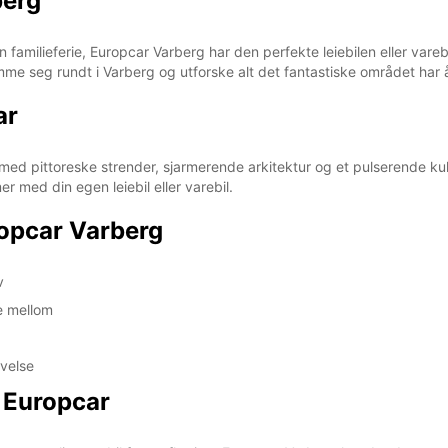
berg
Disse 
høytid
n familieferie, Europcar Varberg har den perfekte leiebilen eller vare
me seg rundt i Varberg og utforske alt det fantastiske området har å
ar
med pittoreske strender, sjarmerende arkitektur og et pulserende kul
mer med din egen leiebil eller varebil.
ropcar Varberg
v
ge mellom
evelse
d Europcar