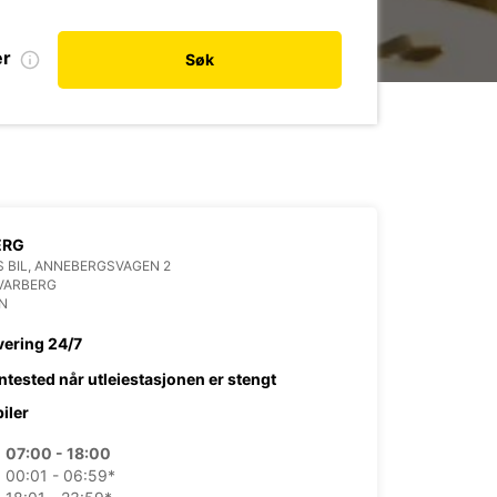
er
Søk
ERG
 BIL, ANNEBERGSVAGEN 2
VARBERG
N
vering 24/7
ntested når utleiestasjonen er stengt
biler
07:00 - 18:00
00:01 - 06:59*