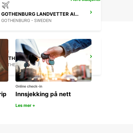
GOTHENBURG LANDVETTER AIRPORT
GOTHENBURG - SWEDEN
GOTHENBURG MOLNDAL
GOTHENBURG - SWEDEN
Online check-in
rip
Innsjekking på nett
Les mer +