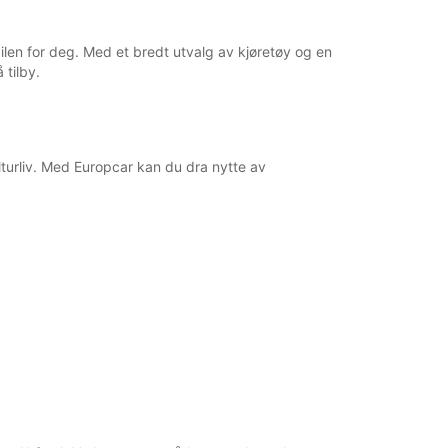
åpningstidene kan variere på grunn av offentlige
sdager.
bilen for deg. Med et bredt utvalg av kjøretøy og en
 tilby.
+46 (340) 664199
Reiserute
turliv. Med Europcar kan du dra nytte av