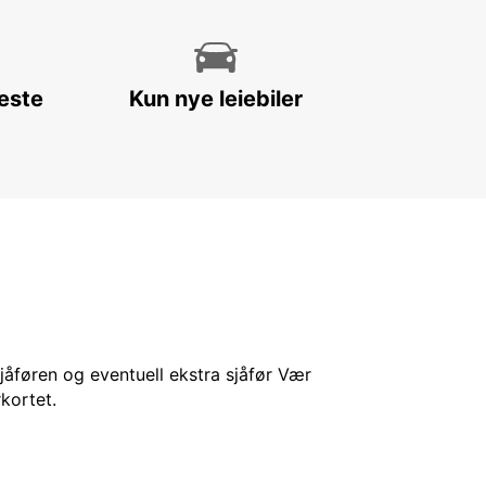
leste
Kun nye leiebiler
sjåføren og eventuell ekstra sjåfør Vær
kortet.