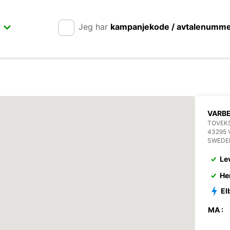
Jeg har
kampanjekode / avtalenumm
VARB
TOVEKS
43295 
SWEDE
Le
He
El
MA :