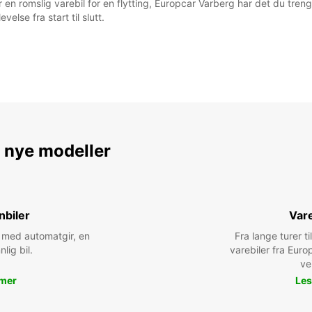
ler en romslig varebil for en flytting, Europcar Varberg har det du t
velse fra start til slutt.
e nye modeller
nbiler
Vare
bil med automatgir, en
Fra lange turer til
nlig bil.
varebiler fra Euro
ve
 mer
Les