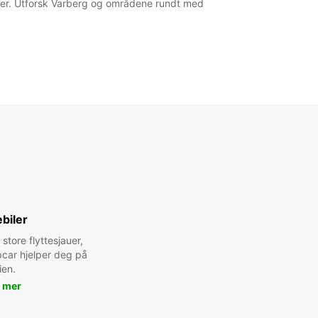
renger. Utforsk Varberg og områdene rundt med
biler
 store flyttesjauer,
pcar hjelper deg på
ien.
 mer