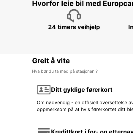
Hvorfor leie bil med Europca
24 timers veihjelp
I
Greit å vite
Hva bør du ta med på stasjonen ?
Ditt gyldige førerkort
Om nødvendig - en offisiell oversettelse av
oppmerksom på at hvis førerkortet ditt ble
Kredittkort i for- og etterna