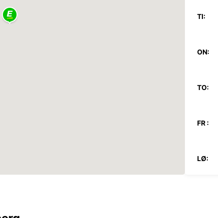
TI:
ON:
TO:
FR :
LØ:
SØ:
*Med e