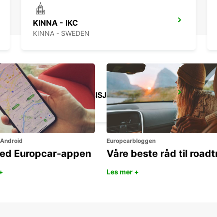
KINNA - IKC
KINNA - SWEDEN
GOTHENBURG SISJON
ASKIM - SWEDEN
 Android
Europcarbloggen
ned Europcar-appen
Våre beste råd til roadt
+
Les mer +